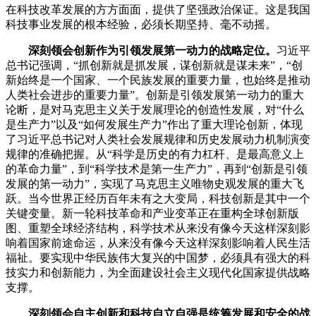
在科技改革发展的方方面面，提供了坚强政治保证。这是我国
科技事业发展的根本经验，必须长期坚持、毫不动摇。
深刻领会创新作为引领发展第一动力的战略定位。
习近平
总书记强调，“抓创新就是抓发展，谋创新就是谋未来”，“创
新始终是一个国家、一个民族发展的重要力量，也始终是推动
人类社会进步的重要力量”。创新是引领发展第一动力的重大
论断，是对马克思主义关于发展理论的创造性发展，对“什么
是生产力”以及“如何发展生产力”作出了重大理论创新，体现
了习近平总书记对人类社会发展规律和历史发展动力机制演变
规律的准确把握。从“科学是历史的有力杠杆、是最高意义上
的革命力量”，到“科学技术是第一生产力”，再到“创新是引领
发展的第一动力”，实现了马克思主义唯物史观发展的重大飞
跃。当今世界正经历百年未有之大变局，科技创新是其中一个
关键变量。新一轮科技革命和产业变革正在重构全球创新版
图、重塑全球经济结构，科学技术从来没有像今天这样深刻影
响着国家前途命运，从来没有像今天这样深刻影响着人民生活
福祉。要实现中华民族伟大复兴的中国梦，必须具有强大的科
技实力和创新能力，为全面建设社会主义现代化国家提供战略
支撑。
深刻领会自主创新和科技自立自强是统筹发展和安全的战