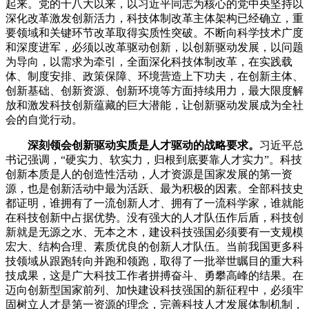
起来。党的十八大以来，以习近平同志为核心的党中央坚持以
深化改革激发创新活力，科技体制改革主体架构已经确立，重
要领域和关键环节改革取得实质性突破。不断向科学技术广度
和深度进军，必须以改革驱动创新，以创新驱动发展，以问题
为导向，以需求为牵引，全面深化科技体制改革，在实践载
体、制度安排、政策保障、环境营造上下功夫，在创新主体、
创新基础、创新资源、创新环境等方面持续用力，最大限度解
放和激发科技创新蕴藏的巨大潜能，让创新驱动发展成为全社
会的自觉行动。
深刻领会创新驱动实质是人才驱动的战略要求。
习近平总
书记强调，“硬实力、软实力，归根到底要靠人才实力”。科技
创新本质是人的创造性活动，人才资源是国家发展的第一资
源，也是创新活动中最为活跃、最为积极的因素。全部科技史
都证明，谁拥有了一流创新人才、拥有了一流科学家，谁就能
在科技创新中占据优势。没有强大的人才队伍作后盾，科技创
新就是无源之水、无本之木，建设科技强国必须要有一支规模
宏大、结构合理、素质优良的创新人才队伍。当前我国更多科
技领域从跟跑转向并跑和领跑，取得了一批举世瞩目的重大科
技成果，这是广大科技工作者拼搏奋斗、勇攀高峰的结果。在
迈向创新型国家前列、加快建设科技强国的新征程中，必须牢
固树立人才是第一资源的理念，完善科技人才发展体制机制，