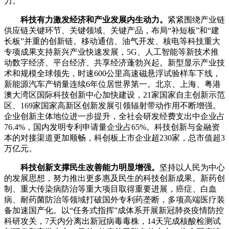
力。
科技有力激发经济和产业发展内生动力。
紧紧围绕产业链
供应链关键环节、关键领域、关键产品，布局“补短板”和“建
长板”并重的创新链。移动通信、油气开发、核电等科技重大
专项成果支持新兴产业快速发展，5G、人工智能等新技术推
动数字经济、平台经济、共享经济蓬勃兴起。新型显示产业技
术和规模全球领先，时速600公里高速磁悬浮试验样车下线，
新能源汽车产销量连续6年位居世界第一。北京、上海、粤港
澳大湾区国际科技创新中心加快建设，21家国家自主创新示范
区、169家国家高新区创新发展引领辐射带动作用不断增强。
企业创新主体地位进一步提升，全社会研发经费支出中企业占
76.4%，国内发明专利申请量企业占65%。科技创新与金融资
本的对接渠道更加顺畅，科创板上市企业超230家，总市值超3
万亿元。
科技创新支撑民生改善能力明显增强。
坚持以人民为中心
的发展思想，努力推出更多惠及民生的科技创新成果。新药创
制、重大传染病防治等重大项目取得重要进展，癌症、白血
病、耐药菌防治等领域打破国外专利药垄断，多项高端医疗装
备加速国产化。以“任务式指挥”成体系开展新冠肺炎疫情防控
科研攻关，7天内分离出新冠病毒毒株，14天完成核酸检测试