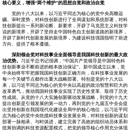
核心要义，增强“两个维护”的思想自觉和政治自觉
党的十八大以来，以习近平同志为核心的党中央高瞻远
瞩、审时度势，对科技创新进行了全局谋划和系统部署，对科
技创新提出一系列新论断、新要求，开辟了马克思主义科技学
说的新境界，开辟了坚持走中国特色自主创新道路的新境界，
开辟了新时代创新发展的新境界，为建设科技强国指明了前进
方向、提供了根本遵循。
深刻领会党对科技事业全面领导是我国科技创新的最大政
治优势。
习近平总书记强调，“中国共产党领导是中国特色科
技创新事业不断前进的根本政治保证”。新中国成立以来，党
中央始终牢牢把握我国科技创新正确方向，在科技事业发展的
每一个关键节点都作出重大战略部署。特别是党的十八大以
来，以习近平同志为核心的党中央以高超的政治智慧和巨大的
改革勇气，推动我国科技事业实现了历史性变革、取得了历史
性成就。从党的十八大实施创新驱动发展战略，到党的十九大
提出创新是引领发展的第一动力，再到党的十九届五中全会提
出坚持创新在我国现代化建设全局中的核心地位，以习近平同
志为核心的党中央统揽科技事业发展全局，对科技创新的谋划
部署一脉相承、与时俱进，建立完善了高效的组织动员体系和
统筹协调的科技资源配置模式，把党的领导核心作用充分体现