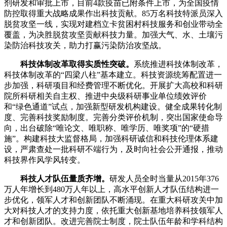
剂研发和审批上市，目前4款疫苗已附条件上市，为全国疫情
防控取得重大战略成果作出科技贡献。85万名科技特派员深入
脱贫攻坚一线，实现对建档立卡贫困村科技服务和创业带动全
覆盖，为决胜脱贫攻坚贡献科技力量。加强大气、水、土壤污
染防治科技攻关，助力打赢污染防治攻坚战。
科技体制改革取得实质性突破。
系统推进科技体制改革，
科技体制改革的“四梁八柱”基本建立。科技资源统筹配置进一
步加强，科研项目和经费管理不断优化。开展扩大高校和科研
院所科研相关自主权、推进中央级科研事业单位绩效评价
和“绿色通道”试点，加强新型研发机构建设。健全成果转化制
度、完善科技奖励制度。完善分类评价机制，突出国家使命导
向，出台破除“唯论文、唯职称、唯学历、唯奖项”的“硬措
施”。构建科技大监督格局，加强科研诚信和科技伦理体系建
设，严肃查处一批科研不端行为，及时向社会公开通报，推动
科技界作风学风转变。
科技人才队伍量质齐增。
研发人员全时当量从2015年376
万人年增长到480万人年以上，高水平创新人才队伍结构进一
步优化，领军人才和创新团队不断涌现。在重大科研攻关中加
大对科技人才的支持力度，依托重大创新基地培养科技领军人
才和创新团队。改进完善院士制度，院士队伍年龄和学科结构