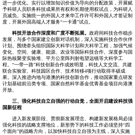
进一步优化。实行以增加知识价值为导向的分配政策，开展赋
予科研人员职务科技成果所有权和长期使用权试点，为科研人
员减负。实施统一的外国人才来华工作许可和外国人才签证制
度，开展外国高端人才服务“一卡通”试点。
科技开放合作深度和广度不断拓展。
政府间科技合作稳步
发展，与多个国家建立创新对话机制，深入实施科技合作伙伴
计划。围绕牵头组织国际大科学计划和大科学工程，加强气候
变化、空间、健康、能源、农业等国际科技合作。深度参与国
际热核聚变实验堆、平方公里阵列射电望远镜等大科学工
程。“一带一路”科技创新合作成效明显，科技人文交流、共建
联合实验室、科技园区合作、技术转移4项行动取得丰硕成
果。深入推进内地与港澳的科技创新合作，推动国家重点研发
计划基础前沿类专项、国家自然科学基金优青基金项目向港澳
开放。
三、强化科技自立自强的行动自觉，全面开启建设科技强
国新征程
进入新发展阶段、贯彻新发展理念、构建新发展格局必须
强化科技的战略支撑地位，新形势下的科技工作必须坚持“四
个面向”的战略方向，以加快科技自立自强为主线，深入实施