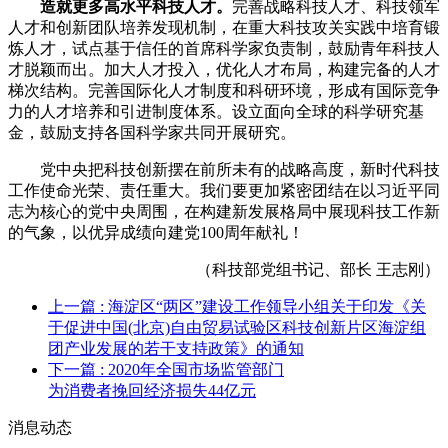
造就更多高水平科技人才。
完善战略科技人才、科技领军
人才和创新团队培养发现机制，在重大科技攻关实践中培育锻
炼人才，试点基于信任的首席科学家负责制，鼓励青年科技人
才脱颖而出。加大人才投入，优化人才布局，构建完备的人才
梯次结构。完善国际化人才制度和科研环境，形成有国际竞争
力的人才培养和引进制度体系。设立面向全球的科学研究基
金，鼓励支持各国科学家共同开展研究。
党中央把科技创新摆在前所未有的战略高度，新时代科技
工作使命光荣、责任重大。我们要更加紧密团结在以习近平同
志为核心的党中央周围，在构建新发展格局中展现科技工作新
的气象，以优异成绩向建党100周年献礼！
（科技部党组书记、部长 王志刚）
上一篇
: 海淀区“两区”建设工作领导小组关于印发《关
于促进中国(北京)自由贸易试验区科技创新片区海淀组
团产业发展的若干支持政策》的通知
下一篇
: 2020年全国市场监管部门
为消费者挽回经济损失44亿元
消息动态