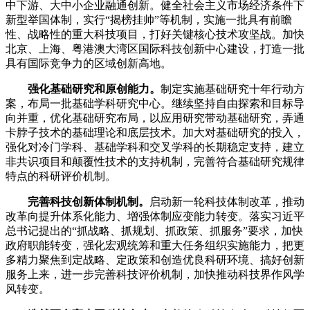
中下游、大中小企业融通创新。健全社会主义市场经济条件下
新型举国体制，实行“揭榜挂帅”等机制，实施一批具有前瞻
性、战略性的重大科技项目，打好关键核心技术攻坚战。加快
北京、上海、粤港澳大湾区国际科技创新中心建设，打造一批
具有国际竞争力的区域创新高地。
强化基础研究和原创能力。
制定实施基础研究十年行动方
案，布局一批基础学科研究中心。继续坚持自由探索和目标导
向并重，优化基础研究布局，以应用研究带动基础研究，弄通
卡脖子技术的基础理论和底层技术。加大对基础研究的投入，
强化对冷门学科、基础学科和交叉学科的长期稳定支持，建立
非共识项目和颠覆性技术的支持机制，完善符合基础研究规律
特点的科研评价机制。
完善科技创新体制机制。
启动新一轮科技体制改革，推动
改革向提升体系化能力、增强体制应变能力转变。落实习近平
总书记提出的“抓战略、抓规划、抓政策、抓服务”要求，加快
政府职能转变，强化宏观统筹和重大任务组织实施能力，把更
多精力聚焦到定战略、定政策和创造优良科研环境、搞好创新
服务上来，进一步完善科技评价机制，加快推动科技界作风学
风转变。