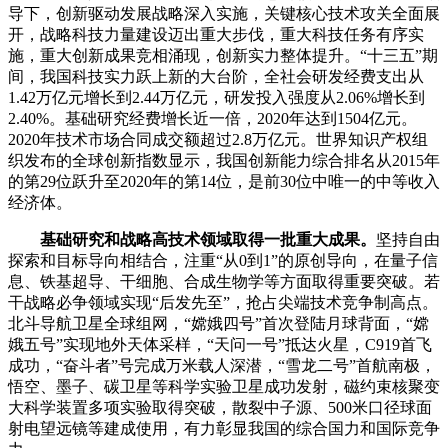
导下，创新驱动发展战略深入实施，关键核心技术攻关全面展
开，战略科技力量建设迈出重大步伐，重大科技任务有序实
施，重大创新成果竞相涌现，创新实力整体提升。“十三五”期
间，我国科技实力跃上新的大台阶，全社会研发经费支出从
1.42万亿元增长到2.44万亿元，研发投入强度从2.06%增长到
2.40%。基础研究经费增长近一倍，2020年达到1504亿元。
2020年技术市场合同成交额超过2.8万亿元。世界知识产权组
织发布的全球创新指数显示，我国创新能力综合排名从2015年
的第29位跃升至2020年的第14位，是前30位中唯一的中等收入
经济体。
基础研究和战略高技术领域取得一批重大成果。
坚持自由
探索和目标导向相结合，注重“从0到1”的原创导向，在量子信
息、铁基超导、干细胞、合成生物学等方面取得重要突破。若
干战略必争领域实现“后发先至”，抢占尖端技术竞争制高点。
北斗导航卫星全球组网，“嫦娥四号”首次登陆月球背面，“嫦
娥五号”实现地外天体采样，“天问一号”抵达火星，C919首飞
成功，“奋斗者”号完成万米载人深潜，“雪龙二号”首航南极，
悟空、墨子、碳卫星等科学实验卫星成功发射，磁约束核聚变
大科学装置多项实验取得突破，散裂中子源、500米口径球面
射电望远镜等建成使用，有力彰显我国的综合国力和国际竞争