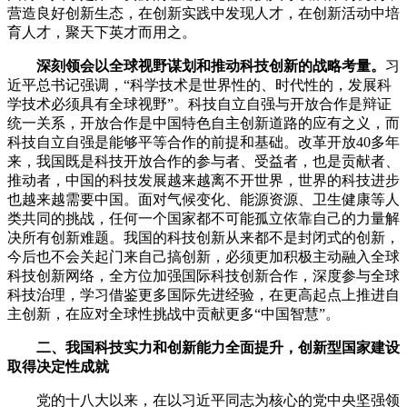
营造良好创新生态，在创新实践中发现人才，在创新活动中培
育人才，聚天下英才而用之。
深刻领会以全球视野谋划和推动科技创新的战略考量。
习
近平总书记强调，“科学技术是世界性的、时代性的，发展科
学技术必须具有全球视野”。科技自立自强与开放合作是辩证
统一关系，开放合作是中国特色自主创新道路的应有之义，而
科技自立自强是能够平等合作的前提和基础。改革开放40多年
来，我国既是科技开放合作的参与者、受益者，也是贡献者、
推动者，中国的科技发展越来越离不开世界，世界的科技进步
也越来越需要中国。面对气候变化、能源资源、卫生健康等人
类共同的挑战，任何一个国家都不可能孤立依靠自己的力量解
决所有创新难题。我国的科技创新从来都不是封闭式的创新，
今后也不会关起门来自己搞创新，必须更加积极主动融入全球
科技创新网络，全方位加强国际科技创新合作，深度参与全球
科技治理，学习借鉴更多国际先进经验，在更高起点上推进自
主创新，在应对全球性挑战中贡献更多“中国智慧”。
二、我国科技实力和创新能力全面提升，创新型国家建设
取得决定性成就
党的十八大以来，在以习近平同志为核心的党中央坚强领