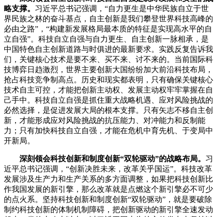
略支撑。
习近平总书记强调，“自力更生是中华民族自立于世
界民族之林的奋斗基点，自主创新是我们攀登世界科技高峰的
必由之路”，“构建新发展格局最本质的特征是实现高水平的自
立自强”。科技自立自强与自力更生、自主创新一脉相承，是
中国特色自主创新道路与时俱进的最新要求。实践反复告诉我
们，关键核心技术是要不来、买不来、讨不来的。当前国际科
技博弈日趋激烈，世界主要创新大国纷纷加大前沿科技布局，
抢占科技竞争制高点。历史和现实都表明，只有确保关键核心
技术自主可控，才能把创新主动权、发展主动权牢牢掌握在自
己手中。科技自立自强是抓住重大战略机遇、应对风险挑战的
必然选择，是促进发展大局的根本支撑。只有矢志不移自主创
新，才能形成应对风险挑战的抗压能力、对冲能力和反制能
力；只有加快科技自立自强，才能在危机中育先机、于变局中
开新局。
深刻领会科技创新和制度创新“双轮驱动”的战略布局。
习
近平总书记强调，“创新决胜未来，改革关乎国运”。科技改革
发展涉及生产力和生产关系的多方面调整，如果把科技创新比
作我国发展的新引擎，那么改革就是点燃这个新引擎必不可少
的点火系。坚持科技创新和制度创新“双轮驱动”，就是要破除
制约科技创新的体制机制障碍，把创新驱动的新引擎全速发动