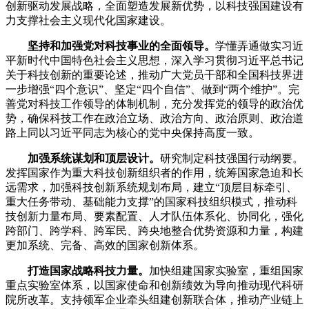
创新驱动发展战略，全面塑造发展新优势，以科技强国建设有
力支撑社会主义现代化国家建设。
坚持和加强党对科技事业的全面领导。
学懂弄通做实习近
平新时代中国特色社会主义思想，深入学习贯彻习近平总书记
关于科技创新的重要论述，推动广大党员干部和全国科技界进
一步增强“四个意识”、坚定“四个自信”、做到“两个维护”。完
善党对科技工作领导的体制机制，充分发挥党的领导的政治优
势，确保科技工作在政治立场、政治方向、政治原则、政治道
路上同以习近平同志为核心的党中央保持高度一致。
加强系统谋划和顶层设计。
研究制定科技强国行动纲要。
发挥国家作为重大科技创新组织者的作用，统筹国家急迫和长
远需求，加强科技创新系统规划布局，建立“顶层目标牵引、
重大任务带动、基础能力支撑”的国家科技组织模式，推动科
技创新力量布局、要素配置、人才队伍体系化、协同化，强化
跨部门、跨学科、跨军民、跨央地整合优势资源和力量，构建
更加系统、完备、高效的国家创新体系。
打造国家战略科技力量。
加快组建国家实验室，重组国家
重点实验室体系，以国家使命和创新绩效为导向推动现代科研
院所改革。支持领军企业牵头组建创新联合体，推动产业链上