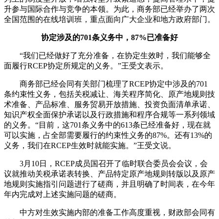
升参与国际合作与竞争的本领。为此，商务部已经举办了两次
全国范围的在线培训班，重点面向广大企业和地方政府部门。
协定涉及的701条义务中，87%已准备好
“我们已经做好了充分准备，在协定生效时，我们能够全
面履行RCEP协定所规定的义务。”王受文表示。
商务部已经会同有关部门梳理了RCEP协定中涉及的701
条约束性义务，包括关税减让、海关程序简化、原产地规则技
术准备、产品标准、服务贸易开放措施、投资负面清单承诺、
知识产权全面保护承诺以及行政措施和程序合规等一系列领域
的义务。“目前，这701条义务中的613条已经准备好，现在就
可以实施，占全部需要履行的约束性义务的87%。还有13%的
义务，我们在RCEP生效时就能实施。”王受文说。
3月10日，RCEP成员国召开了临时联合委员会会议，会
议就推动关税承诺表转换、产品特定原产地规则转版以及原产
地规则实施指引问题进行了磋商，并且明确了时间表，在今年
年内完成对上述实施问题的磋商。
中方对生效实施内部的准备工作高度重视，财政部会同有