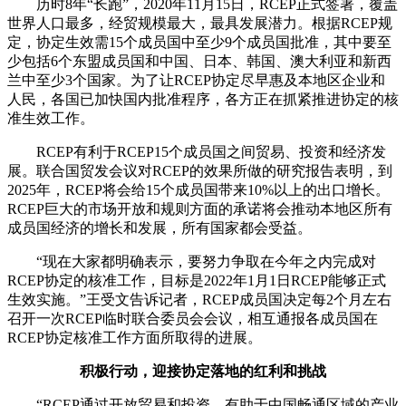
历时8年“长跑”，2020年11月15日，RCEP正式签署，覆盖
世界人口最多，经贸规模最大，最具发展潜力。根据RCEP规
定，协定生效需15个成员国中至少9个成员国批准，其中要至
少包括6个东盟成员国和中国、日本、韩国、澳大利亚和新西
兰中至少3个国家。为了让RCEP协定尽早惠及本地区企业和
人民，各国已加快国内批准程序，各方正在抓紧推进协定的核
准生效工作。
RCEP有利于RCEP15个成员国之间贸易、投资和经济发
展。联合国贸发会议对RCEP的效果所做的研究报告表明，到
2025年，RCEP将会给15个成员国带来10%以上的出口增长。
RCEP巨大的市场开放和规则方面的承诺将会推动本地区所有
成员国经济的增长和发展，所有国家都会受益。
“现在大家都明确表示，要努力争取在今年之内完成对
RCEP协定的核准工作，目标是2022年1月1日RCEP能够正式
生效实施。”王受文告诉记者，RCEP成员国决定每2个月左右
召开一次RCEP临时联合委员会会议，相互通报各成员国在
RCEP协定核准工作方面所取得的进展。
积极行动，迎接协定落地的红利和挑战
“RCEP通过开放贸易和投资，有助于中国畅通区域的产业