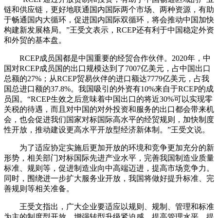
链和供应链，更好地联通国内国际两个市场、两种资源，有助
于畅通国内大循环，促进国内国际双循环，将会推动中国加快
构建新发展格局。”王受文表示，RCEP还有利于中国稳定外资
和外贸的基本盘。
RCEP成员国都是中国重要的经贸合作伙伴。2020年，中
国对RCEP成员国的出口规模达到了7007亿美元，占中国出口
总额的27%；从RCEP贸易伙伴的进口额达7779亿美元，占我
国总进口额的37.8%。我国吸引的外资有10%来自于RCEP的成
员国。“RCEP生效之后意味着中国出口的将近30%可以实现零
关税的待遇，而且对中国的对外投资和服务的出口都会带来机
会，也会促进我们国家对标国际高水平的经贸规则，加快制度
性开放，推动建设更高水平开放型经济新体制。”王受文说。
为了适应协定实施后更加开放的环境和竞争更加充分的新
形势，相关部门对标国际先进产业水平，完善我国制造业质量
标准、规则等，促进制造业向中高端迈进，提高市场竞争力。
同时，围绕进一步扩大服务业开放，我国将做好提升标准、完
善规则等相关准备。
王受文指出，广大企业要适应以规则、规制、管理和标准
为主的制度型开放，增强转型升级紧迫感，提高管理水平，提