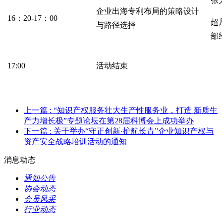
张
企业出海专利布局的策略设计
16：20-17：00
超
与路径选择
部
17:00
活动结束
上一篇
: “知识产权服务壮大生产性服务业，打造 新质生
产力增长极”专题论坛在第28届科博会上成功举办
下一篇
: 关于举办“守正创新·护航长青”企业知识产权与
资产安全战略培训活动的通知
消息动态
通知公告
协会动态
会员风采
行业动态