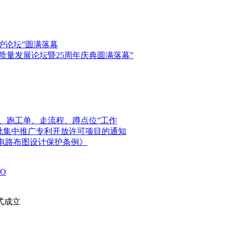
保护论坛”圆满落幕
高质量发展论坛暨25周年庆典圆满落幕”
、跑工单、走流程、蹲点位”工作
首批集中推广专利开放许可项目的通知
电路布图设计保护条例》
O
式成立