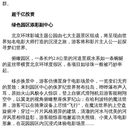
群。
超千亿投资
绿色园区添彩副中心
北京环球影城主题公园由七大主题景区组成，将呈现由世
界知名电影大师打造的沉浸之旅，游客将和影片主人公一起探
寻梦幻世界。
俯瞰园区，一条长约2.8公里的河道景观水系如一条蜿蜒
的蓝丝带横贯北京环球度假区，各项目如珍珠一般被巧妙串
起。
移步换景中，游客仿佛置身于电影场景中，一览变幻无穷
的景致：来到园区中心的侏罗纪世界努布拉岛，哗哗瀑布声入
耳，原始火山风貌令人惊叹，登上自驱式滑翔机后游客能翱翔
空中，以翼龙的视角俯瞰整座侏罗纪山；在哈利波特的魔法世
界，游客可以在骑乘设备上尽情“飞行”，在魔法世界的上空盘
旋俯冲；穿过一片片风格迥异的建筑，清澈的河水与优美的河
岸风景相得益彰，游客能惊喜地邂逅功夫熊猫、小黄人等电影
形象，在花园园区内沉浸式体验电影场景……