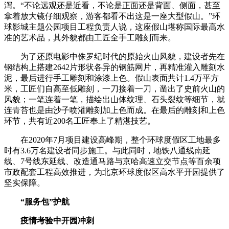
泻。“不论远观还是近看，不论是正面还是背面、侧面，甚至
拿着放大镜仔细观察，游客都看不出这是一座大型假山。”环
球影城主题公园项目工程负责人说，这座假山堪称国际最高水
准的艺术品，其外貌都由工匠全手工雕刻而来。
为了还原电影中侏罗纪时代的原始火山风貌，建设者先在
钢结构上搭建2642片形状各异的钢筋网片，再精准灌入雕刻水
泥，最后进行手工雕刻和涂漆上色。假山表面共计1.4万平方
米，工匠们自高至低雕刻，一刀接着一刀，凿出了史前火山的
风貌；一笔连着一笔，描绘出山体纹理、石头裂纹等细节，就
连青苔也是由沙子喷灌雕刻加上色而成。在最后的雕刻和上色
环节，共有近200名工匠奉上了精湛技艺。
在2020年7月项目建设高峰期，整个环球度假区工地最多
时有3.6万名建设者同步施工。与此同时，地铁八通线南延
线、7号线东延线、改造通马路与京哈高速立交节点等百余项
市政配套工程高效推进，为北京环球度假区高水平开园提供了
坚实保障。
“服务包”护航
疫情考验中开园冲刺