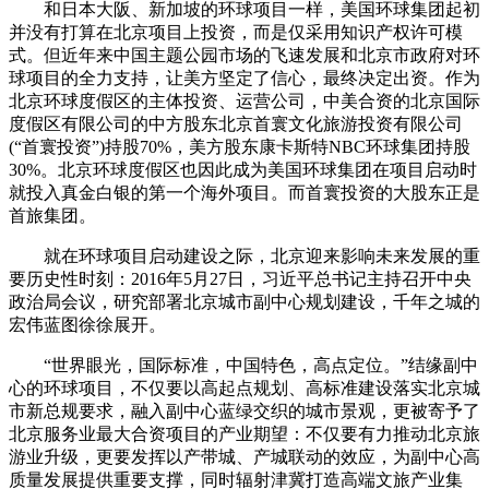
和日本大阪、新加坡的环球项目一样，美国环球集团起初
并没有打算在北京项目上投资，而是仅采用知识产权许可模
式。但近年来中国主题公园市场的飞速发展和北京市政府对环
球项目的全力支持，让美方坚定了信心，最终决定出资。作为
北京环球度假区的主体投资、运营公司，中美合资的北京国际
度假区有限公司的中方股东北京首寰文化旅游投资有限公司
(“首寰投资”)持股70%，美方股东康卡斯特NBC环球集团持股
30%。北京环球度假区也因此成为美国环球集团在项目启动时
就投入真金白银的第一个海外项目。而首寰投资的大股东正是
首旅集团。
就在环球项目启动建设之际，北京迎来影响未来发展的重
要历史性时刻：2016年5月27日，习近平总书记主持召开中央
政治局会议，研究部署北京城市副中心规划建设，千年之城的
宏伟蓝图徐徐展开。
“世界眼光，国际标准，中国特色，高点定位。”结缘副中
心的环球项目，不仅要以高起点规划、高标准建设落实北京城
市新总规要求，融入副中心蓝绿交织的城市景观，更被寄予了
北京服务业最大合资项目的产业期望：不仅要有力推动北京旅
游业升级，更要发挥以产带城、产城联动的效应，为副中心高
质量发展提供重要支撑，同时辐射津冀打造高端文旅产业集