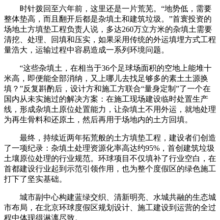
时针拨回至六年前，这里还是一片荒芜。“地势低，需要
整体垫高，而且翻开后都是杂填土和建筑垃圾。”首寰投资的
场地土方填垫工程负责人说，多达260万立方米的杂填土需要
清挖、处理、回填和压实，如果采用传统的外运填埋方式工程
量浩大，运输过程中容易造成一系列环境问题。
“这些杂填土，在相当于36个足球场面积的空地上能堆十
米高，即便能全部消纳，又上哪儿去找足够多的素土土源换
填？”反复斟酌后，设计方和施工方联合“量身定制”了一个在
国内从未实施过的解决方案：在施工现场建设临时处置生产
线，形成杂填土原位处置能力，让杂填土不用外运，就地处理
为再生骨料和还原土，然后再用于场地内的土方回填。
最终，持续近两年拓荒般的土方填垫工程，建设者们创造
了一项纪录：杂填土处理资源化率高达约95%，首创建筑垃圾
土壤原位处理的行业规范。环球项目不仅填补了行业空白，在
首都建设行业起到示范引领作用，也为整个度假区的绿色施工
打下了坚实基础。
城市副中心构建蓝绿交织、清新明亮、水城共融的生态城
市布局，在北京环球度假区规划设计、施工建设到运营的全过
程中体现得淋漓尽致。