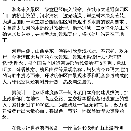
游客未入景区，绿意已经映入眼帘。在城市大道通向园区
门口的桥上眺望，河水清冽，波光荡漾，岸边树木绿意葱茏。
为满足国际一流主题公园度假区对景观水系水质的较高要求，
引自萧太后河的水源经过预处理、循环过滤、二次净化等工序
确保水质达标，并且考虑到景观美化，将水处理站建在了地
下。
河岸两侧，由西至东，游客可欣赏浅水塘、春花谷、欢乐
岸、金港湾四大片区的八大景观。景观水系设计以“运河记
忆”为理念，是全国首个以运河诗歌为线索的河道景观，楸林
听泉、蒲香柳意、槐风曲径等景观名称，均从古今吟诵大运河
的诗歌中提炼而来。环球度假区由景观水系和配套步道构成的
大片绿化空间还将对外开放，惠及周边居民。
据统计，北京环球度假区一期各项目本身的建设投资，加
上政府部门在地铁、高速公路、立交桥等配套基础设施上的投
入，累计超过了1000亿元。为建成这一“巨无霸”项目，数万名
建设者付出大量心血，将绿色、节能、环保等新理念贯穿始
终。
在侏罗纪世界努布拉岛，一座高达49.5米的山上瀑布倾