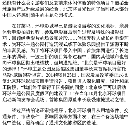
还能有什么吸引游客们反复前来休闲体验的特色项目？借鉴全
球旅游产业升级发展的经验，北京将目光投向了当时绝大部分
中国人还感到陌生的主题公园模式。
在好莱坞，环球影城早已是最吸引游客的文化地标。亲身
体验电影拍摄过程，参观电影幕后制作过程及特殊的摄影技
巧，回顾经典影片的场景和片段……伴随无数人成长的电影艺
术，为环球主题公园打造沉浸式线下体验乐园提供了源源不断
的丰富灵感。为了将环球项目带入中国，首旅集团进行了长达
三年的调研。一波三折的项目筹备过程中，国内其他城市也曾
向环球集团抛出橄榄枝，但均遭拒绝。“北京是环球项目最好
的选择！”环球主题公园及度假区集团董事长兼首席执行官托
马斯·威廉姆斯坦言。2014年9月25日，国家发展改革委正式批
复北京环球影城项目申请报告，项目进入深化研究、设计和施
工阶段。“我们终于获得了国务院的同意！北京终于可以启动
环球主题公园及度假区的建设了！”在当年10月北京环球项目
启动新闻发布会现场，首旅集团原董事长段强难掩激动之情。
经过严格的论证审批程序，北京环球项目从用地条件、交
通条件、市政条件、影响因素等方面出发，在三个备选场地中
优中选优，最终确定了通州文化旅游区的选址。