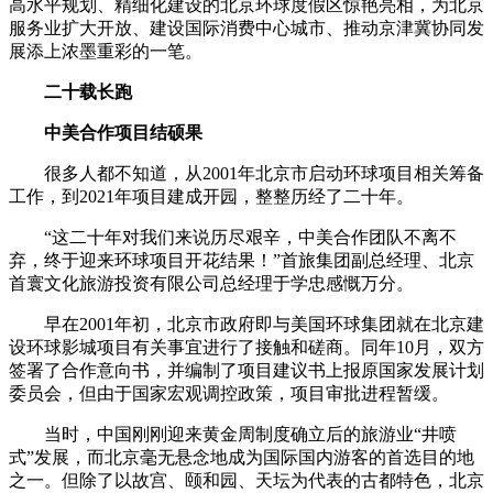
高水平规划、精细化建设的北京环球度假区惊艳亮相，为北京
服务业扩大开放、建设国际消费中心城市、推动京津冀协同发
展添上浓墨重彩的一笔。
二十载长跑
中美合作项目结硕果
很多人都不知道，从2001年北京市启动环球项目相关筹备
工作，到2021年项目建成开园，整整历经了二十年。
“这二十年对我们来说历尽艰辛，中美合作团队不离不
弃，终于迎来环球项目开花结果！”首旅集团副总经理、北京
首寰文化旅游投资有限公司总经理于学忠感慨万分。
早在2001年初，北京市政府即与美国环球集团就在北京建
设环球影城项目有关事宜进行了接触和磋商。同年10月，双方
签署了合作意向书，并编制了项目建议书上报原国家发展计划
委员会，但由于国家宏观调控政策，项目审批进程暂缓。
当时，中国刚刚迎来黄金周制度确立后的旅游业“井喷
式”发展，而北京毫无悬念地成为国际国内游客的首选目的地
之一。但除了以故宫、颐和园、天坛为代表的古都特色，北京