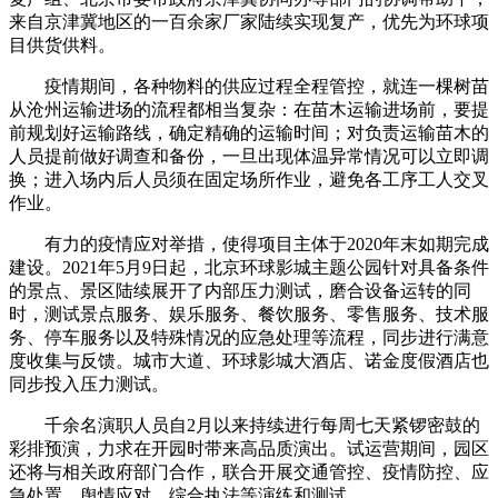
来自京津冀地区的一百余家厂家陆续实现复产，优先为环球项
目供货供料。
疫情期间，各种物料的供应过程全程管控，就连一棵树苗
从沧州运输进场的流程都相当复杂：在苗木运输进场前，要提
前规划好运输路线，确定精确的运输时间；对负责运输苗木的
人员提前做好调查和备份，一旦出现体温异常情况可以立即调
换；进入场内后人员须在固定场所作业，避免各工序工人交叉
作业。
有力的疫情应对举措，使得项目主体于2020年末如期完成
建设。2021年5月9日起，北京环球影城主题公园针对具备条件
的景点、景区陆续展开了内部压力测试，磨合设备运转的同
时，测试景点服务、娱乐服务、餐饮服务、零售服务、技术服
务、停车服务以及特殊情况的应急处理等流程，同步进行满意
度收集与反馈。城市大道、环球影城大酒店、诺金度假酒店也
同步投入压力测试。
千余名演职人员自2月以来持续进行每周七天紧锣密鼓的
彩排预演，力求在开园时带来高品质演出。试运营期间，园区
还将与相关政府部门合作，联合开展交通管控、疫情防控、应
急处置、舆情应对、综合执法等演练和测试。