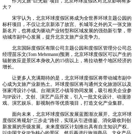
作为文旅“巨无霸”项目，北京环球度假区对北京影响有多
大？
宋宇认为，北京环球度假区将成为全世界环球主题公园的
标杆项目，不仅让北京新添了故宫、长城等之外的又一张文旅
新名片，也将成为驱动产业转型和区域发展的强劲新引擎，带
动城市副中心发展，提升北京文旅产业竞争力。
北京国际度假区有限公司主题公园和度假区管理分公司总
经理苗乐文(Tom Mehrmann)预测，北京环球度假区可以产生的
辐射效应是景区本身收入的15倍以上，将拉动整个地区经济的
增长。
让更多人充满期待的是，北京环球度假区将带动城市副中
心成为文旅产业新热土。环球度假区将与通州文化旅游区以及
张家湾设计小镇、台湖演艺小镇等协同发展，吸引相关企业参
与IP设计、文创、演艺产品开发，引入一批文化设计、动漫游
戏、演艺娱乐、影视制作等优质项目，打造文化产业集群。
面向未来，北京环球度假区发展蓝图渐次展开。北京环球
度假区将规划“三步走”路径，实现从引进借鉴、消化吸收到创
新发展的升级发展。未来度假区计划推出具有自主知识产权、
以中国文化IP为核心的景区，然后再进行旅游商品、文化产品