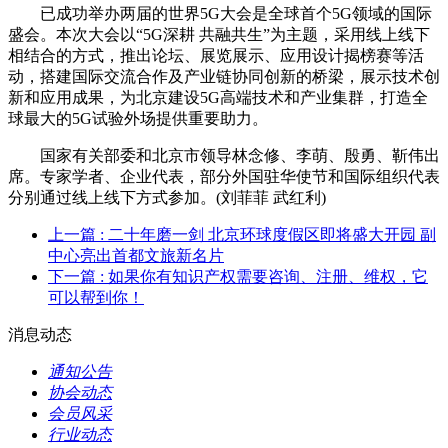
已成功举办两届的世界5G大会是全球首个5G领域的国际
盛会。本次大会以“5G深耕 共融共生”为主题，采用线上线下
相结合的方式，推出论坛、展览展示、应用设计揭榜赛等活
动，搭建国际交流合作及产业链协同创新的桥梁，展示技术创
新和应用成果，为北京建设5G高端技术和产业集群，打造全
球最大的5G试验外场提供重要助力。
国家有关部委和北京市领导林念修、李萌、殷勇、靳伟出
席。专家学者、企业代表，部分外国驻华使节和国际组织代表
分别通过线上线下方式参加。(刘菲菲 武红利)
上一篇
: 二十年磨一剑 北京环球度假区即将盛大开园 副
中心亮出首都文旅新名片
下一篇
: 如果你有知识产权需要咨询、注册、维权，它
可以帮到你！
消息动态
通知公告
协会动态
会员风采
行业动态