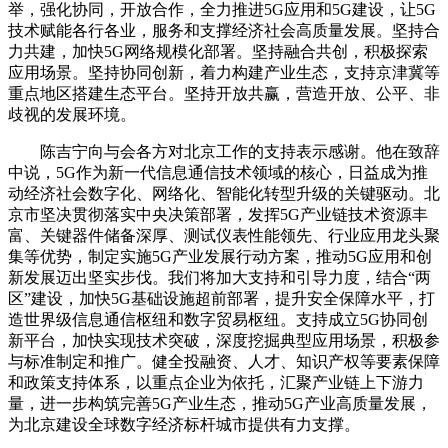
举，强化协同，开放合作，全力推进5G应用和5G建设，让5G
技术赋能各行各业，服务和支撑经济社会高质量发展。坚持合
力共建，加快5G网络规模化部署。坚持融合共创，积极探索
应用场景。坚持协同创新，着力构建产业生态，支持京津冀等
重点地区搭建生态平台。坚持开放共赢，营造开放、公平、非
歧视的发展环境。
陈吉宁向与会各方对北京工作的支持表示感谢。他在致辞
中说，5G作为新一代信息通信技术领域的核心，日益成为推
动经济社会数字化、网络化、智能化转型升级的关键驱动。北
京市坚决贯彻落实中央决策部署，发挥5G产业链技术资源丰
富、关键器件储备深厚、测试仪表性能领先、行业应用龙头聚
集等优势，制定实施5G产业发展行动方案，推动5G应用和创
新发展迈出坚实步伐。我们将加大支持和引导力度，结合“两
区”建设，加快5G基础设施超前部署，提升安全保障水平，打
造世界级信息通信枢纽和数字贸易枢纽。支持成立5G协同创
新平台，加快实现技术突破，深度挖掘典型应用场景，积极参
与标准制定和推广。健全投融资、人才、知识产权等要素保障
和政策支持体系，以重点企业为依托，汇聚产业链上下游力
量，进一步构筑完善5G产业生态，推动5G产业高质量发展，
为北京建设全球数字经济标杆城市提供有力支撑。