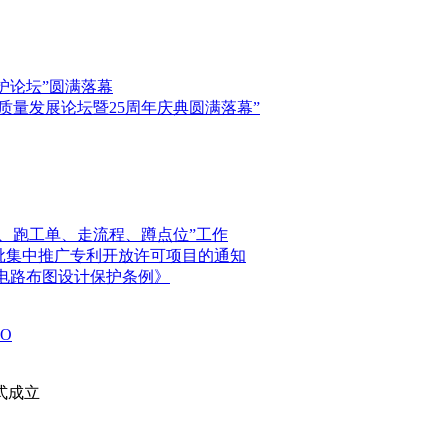
保护论坛”圆满落幕
高质量发展论坛暨25周年庆典圆满落幕”
、跑工单、走流程、蹲点位”工作
首批集中推广专利开放许可项目的通知
电路布图设计保护条例》
O
式成立