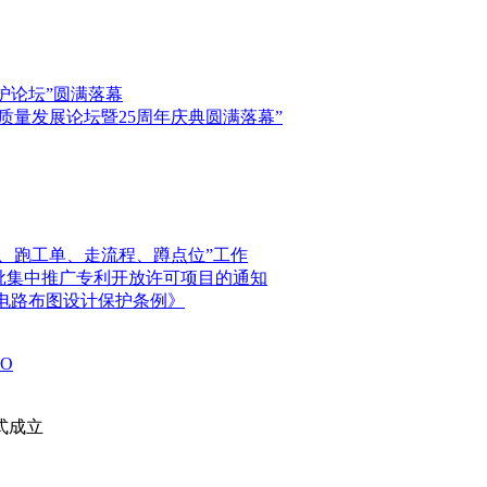
保护论坛”圆满落幕
高质量发展论坛暨25周年庆典圆满落幕”
、跑工单、走流程、蹲点位”工作
首批集中推广专利开放许可项目的通知
电路布图设计保护条例》
O
式成立