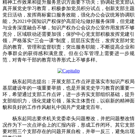
精神工作效果和提升服务意识方面要下功夫；协调处党支部认
真开展党史学习教育，积极参加党员积分试点，创新支部主题
党日活动，发挥商标窗口服务效能，强化办公会议统筹协调职
能，为2021中国知识产权保护高层论坛做好服务保障，但党建
与业务深度融合不够，知识产权办公会议办公室作用发挥不够
充分，区域联动还需要加强；保护中心党支部积极发挥党建引
领，严格落实“三会一课”制度，层层压实责任，发挥支部对党
员的教育、管理和监督职责；突出服务职能，不断提高企业和
办事群众的获得感和满意度。但在公车管理上需要进一步规
范，对青年干部的教育培养形式上不够多样。
杨东起同志提出：开展支部工作点评是落实市知识产权局
基层建设年的一项重要举措，也是开展党史学习教育的重要一
环，希望通过支部工作点评，进一步夯实支部组织基础，提升
支部组织力，强化党建引领，落实主体责任，以崭新的精神面
貌和良好的工作作风献礼中国共产党建党百年。
杨东起同志要求机关党委牵头问题整改，并把问题整改情
况作为下一次点评会上的汇报内容，形成工作闭环。其它支部
要对照三个支部存在的问题开展自检，并举一反三，避免出现