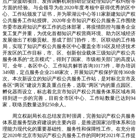
点产业援助项目、发挥调解机制协助企业处理知识产权纠纷等
方面的经验。与会领导为在2020年度考核中获得优秀的区中
心、工作站颁发了证书，并为翠湖云中心等11家新建知识产权
公共服务工作站授牌。2020年全市知识产权公共服务工作围绕
市委市政府知识产权工作的总体部署，将疫情防控与服务企业
复工复产并重，为优化首都知识产权营商环境、助力区域经济
发展做出了积极贡献。形成了部门协作，市、区联动的工作格
局，实现了知识产权公共服务区中心覆盖全市16区及经济技术
开发区的工作目标，市、区、创新创业载体三级知识产权公共
服务体系的“北京模式”，得到了国家、市级相关部门的高度认
可。全年，各区中心、工作站共解答咨询10173件，举办培训
349期，定点服务企业2148家次，开展知识产权保护宣传360余
次。本次新设立的知识产权公共服务工作站，是对标北京市及
各区“两区”建设方案及重点任务，选取“两区”内的重点园区、
孵化器而设立，标志着北京市知识产权公共服务体系区域布局
得到进一步的完善，目前全市区中心、工作站数量已达到94
家，联络员数量达到250余人。
周立权副局长在总结发言时强调，完善知识产权公共服务
体系是服务型政府建设的主要内容，是推进国家治理体系和治
理能力现代化的重要基础性、服务性和保障性工作。在充分肯
定2020年北京市知识产权公共服务工作的同时对2021年工作提