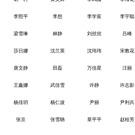
李熙平
李想
李学富
李宇聪
梁雪琳
林静
刘丝丝
吕峰
莎日娜
沈兰英
沈玮玮
宋教花
唐文静
田磊
万佳星
汪丽
王鑫娜
武佳雪
许静
许志影
杨佳玥
杨仁波
尹丽
尹利兵
张京
张雪聃
章平平
赵桂芳