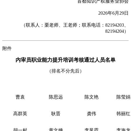
首都知识产权服务业协会
2026年6月29日
（联系人：栗老师、王老师；联系电话：82194203、
82194204）
附件
内审员职业能力提升培训考核通过人员名单
（排名不分先后）
曹袁
陈思远
陈文艳
陈莹娟
高群英
耿晋
龚伟
韩丽红
胡一村
黄文婵
李凤霞
李海龙