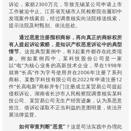
诉讼，索赔2300万元，导致无锡某公司申请上市
工作被迫中止。江苏省无锡市人民检察院在履职中
发现案件线索后，经过调查核实向法院移送线索，
提示法院及时甄别、依法惩处。
通过恶意注册囤积商标，再向真正的商标权所
有人提起诉讼索赔，是知识产权恶意诉讼中的典型
情节
。这批典型案例中，有3起案件都存在此类现
象。例如案例四中，某科技股份公司是一家
以“电”为核心业务的高新技术企业，早在1998年
就将“长高”作为字号使用并在2006年注册了系列
商标。某数字科技有限公司在2022年申请注册12
件“长高电新”商标并专门注册成立某贸易公司提起
侵权诉讼。湖南省长沙市人民检察院调查核实某科
技公司、某贸易公司无生产经营迹象，认为系恶意
抢注、借诉讼谋取不正当利益的意图明显，依法开
展法律监督。
如何审查判断“恶意”
？这是司法实践中办理此