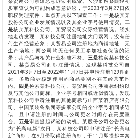
某贸易公司涉嫌恶意诉讼的线索。长沙市检察院经初
步审查认为可能构成恶意诉讼，于2023年3月27日依
职权受理案件，重点开展以下调查工作：
一是
核实某
股份公司企业发展情况以及其企业字号使用情况。
二
是
核实某科技公司、某贸易公司实际经营情况。经实
地走访发现，某科技公司注册地址大门紧闭，没有任
何生产经营迹象；某贸易公司注册地为商铺地址，无
生产场地；两公司均无任何员工参加社会保险的记
录；其产品与相关行业标准不符。
三是
核实某科技公
司、某贸易公司商标注册情况，发现某科技公司自
2021年3月7日至2022年11月7日共申请注册129件商
标，多数商标核定使用的商品类别不在其经营范围
内。
四是
检索某科技公司、某贸易公司涉商标纠纷以
及与其他公司商标、企业字号相同或近似情况，发现
某科技公司申请注册的其他商标与山西某酒店有限公
司、中国某装备集团等多家公司的企业字号相同或近
似，且申请注册的时间与公司更名时间存在高度重
合。
五是
审查提起诉讼的动机。某股份公司公告更名
为“长高电新”次日，某科技公司即申请注册“长高电
新”商标，在9月份取得注册商标，于11月即提起本案