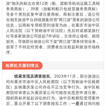
游”相关的标志在第12类（船、渡船等机动运载工具销
售类商标）、39类（游艇和船只包租赁服务类商标）
等多个类别反复申请注册商标。商标注册后，该公司
在相关旅游平台持续搜集经营“两江游”票务的旅游公司
信息，以商标专用权受到侵害为由，在重庆市渝中区
人民法院（以下简称渝中区法院）先后对成都某旅行
社等多家旅游公司提起7件诉讼，主张停止侵权、赔偿
损失，导致部分旅游公司下架“两江游”票务经营业务，
损害了不特定经营者、消费者合法权益和旅游市场秩
序。
检察机关履职情况
线索发现及调查核实
。2023年11月，部分旅游公
司向重庆市渝中区人民检察院（以下简称渝中区检察
院）反映重庆某公司存在不正当竞争行为。渝中区检
察院经审查认为重庆某公司可能存在恶意申请注册、
囤积商标并提起诉讼的行为。渝中区检察院受理案件
后，重点开展了以下调查核实工作：
一是
通过询问相