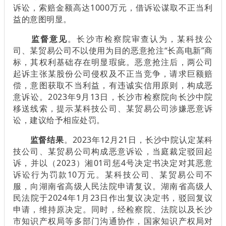
诉讼，索赔金额高达1000万元，借诉讼谋取不正当利
益的意图明显。
监督意见
。长沙市检察院审查认为，某科技公
司、某贸易公司不以使用为目的恶意抢注“长高电新”商
标，其权利基础存在明显瑕疵。恶意抢注后，两公司
起诉主张某股份公司侵权及不正当竞争，请求巨额赔
偿，意图获取不当利益，有违诚实信用原则，构成恶
意诉讼。2023年9月13日，长沙市检察院向长沙中院
移送线索，提示某科技公司、某贸易公司涉嫌恶意诉
讼，建议给予相应处罚。
监督结果
。2023年12月21日，长沙中院认定某科
技公司、某贸易公司构成恶意诉讼，当庭裁定驳回起
诉，并以（2023）湘01司惩4号决定书决定对其恶意
诉讼行为罚款10万元。某科技公司、某贸易公司不
服，向湖南省高级人民法院申请复议。湖南省高级人
民法院于2024年1月23日作出复议决定书，驳回复议
申请，维持原决定。同时，经检察院、法院以及长沙
市知识产权局等多部门沟通协作，国家知识产权局对