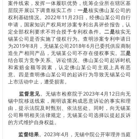
案件线索，发挥一体履职优势，统筹企业所在辖区基
层院开展以下调查核实工作：
一是
核实佛山某公司的
权利基础情况。2022年11月23日，经佛山某公司自行
申请，国家知识产权局对涉案专利出具评价报告，认
定全部权利要求不符合授予专利权条件。
二是
核实无
锡某公司是否实施了侵权行为。查明涉案专利申请日
为2019年8月，无锡某公司2018年6月已委托供应商制
造生产相同产品，无锡某公司不存在侵权事实。
三是
结合双方竞争关系、诉讼情况、佛山某公司起诉时机
和索赔金额等因素，认定佛山某公司主观上具有恶
意。四是查明佛山某公司的起诉行为导致无锡某公司
上市活动中止，遭受损害。
监督意见
。无锡市检察院于2023年4月12日向无
锡中院移送线索，阐明该案构成恶意诉讼的事实和理
由，提示法院及时甄别、依法惩处。同时，向无锡某
公司释明相关法律规定，无锡某公司选择以提起反诉
的方式维护自身权益。
监督结果
。2023年4月，无锡中院公开审理并当庭