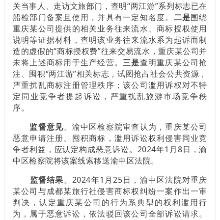
关当事人、走访文旅部门，查明“两江游”系列标志已在
船检部门备案且使用，并具有一定知名度。
二是
围绕
重庆某公司提供的相关业务往来流水、商标授权使用
说明等证据材料，查明该业务往来流水系为起诉而制
造的虚假的“商标授权费”往来交易流水，重庆某公司并
未将上述商标用于生产经营。
三是
查明重庆某公司抢
注、囤积“两江游”相关标志，试图抢占社会公共资源，
严重扰乱商标注册管理秩序；该公司滥用诉权对不特
定同业竞争者提起诉讼，严重扰乱旅游市场竞争秩
序。
监督意见
。渝中区检察院审查认为，重庆某公司
恶意申请注册、囤积商标，滥用诉讼权利侵害同业竞
争者利益，应认定构成恶意诉讼。2024年1月8日，渝
中区检察院将该案线索移送渝中区法院。
监督结果
。2024年1月25日，渝中区法院对重庆
某公司与成都某旅行社侵害商标权纠纷一案作出一审
判决，认定重庆某公司的行为系典型的权利滥用行
为，属于恶意诉讼，依法驳回该公司全部诉讼请求。