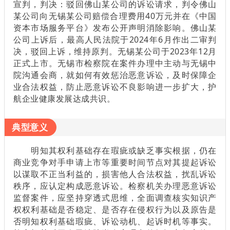
宣判，判决：驳回佛山某公司的诉讼请求，判令佛山
某公司向无锡某公司赔偿合理费用40万元并在《中国
资本市场服务平台》发布公开声明消除影响。佛山某
公司上诉后，最高人民法院于2024年6月作出二审判
决，驳回上诉，维持原判。无锡某公司于2023年12月
正式上市。无锡市检察院在案件办理中主动与无锡中
院沟通会商，就如何有效惩治恶意诉讼，及时保障企
业合法权益，防止恶意诉讼不良影响进一步扩大，护
航企业健康发展达成共识。
典型意义
明知其权利基础存在瑕疵或缺乏事实根据，仍在
商业竞争对手申请上市等重要时间节点对其提起诉讼
以谋取不正当利益的，损害他人合法权益，扰乱诉讼
秩序，应认定构成恶意诉讼。检察机关办理恶意诉讼
监督案件，应坚持穿透式思维，全面调查核实知识产
权权利基础是否稳定、是否存在侵权行为以及原告是
否明知权利基础瑕疵、诉讼动机、起诉时机等事实。