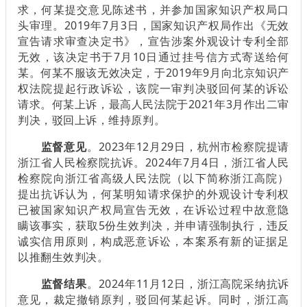
求，何某提交意见陈述书，并参加国家知识产权局口
头审理。2019年7月3日，国家知识产权局作出《无效
宣告请求审查决定书》，宣告涉案外观设计专利全部
无效，该决定书于7月10日通过挂号信方式寄送给何
某。何某不服该无效决定，于2019年9月向北京知识产
权法院提起行政诉讼，该院一审判决驳回何某的诉讼
请求。何某上诉，最高人民法院于2021年3月作出二审
判决，驳回上诉，维持原判。
监督意见
。2023年12月29日，杭州市检察院提请
浙江省人民检察院抗诉。2024年7月4日，浙江省人民
检察院向浙江省高级人民法院（以下简称浙江高院）
提出抗诉认为，何某明知请求保护的外观设计专利权
已被国家知识产权局宣告无效，在诉讼过程中故意隐
瞒该事实，获取5份生效判决，并申请强制执行，违反
诚实信用原则，构成恶意诉讼，本案系有新的证据足
以推翻生效判决。
监督结果
。2024年11月12日，浙江高院采纳抗诉
意见，裁定撤销原判，驳回何某起诉。同时，浙江高