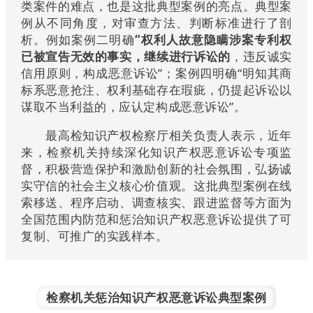
类案件的难点，也是这批典型案例的亮点。典型案
例从不同角度，对审查方法、判断标准进行了剖
析。例如案例二明确
“权利人故意隐瞒涉案专利权
已被宣告无效的事实，继续进行诉讼的
，违反诚实
信用原则，构成恶意诉讼”；案例四明确
“明知其商
标系恶意抢注、权利基础存在瑕疵，仍提起诉讼以
谋取不当利益的，
应认定构成恶意诉讼”。
最高检知识产权检察厅相关负责人表示，近年
来，检察机关持续深化知识产权恶意诉讼专项监
督，积极营造保护和激励创新的社会氛围，弘扬诚
实守信的社会主义核心价值观。这批典型案例在线
索移送、程序启动、调查核实、跟进监督等方面为
全国范围内防范和惩治知识产权恶意诉讼提供了可
复制、可推广的实践样本。
检察机关惩治知识产权恶意诉讼典型案例