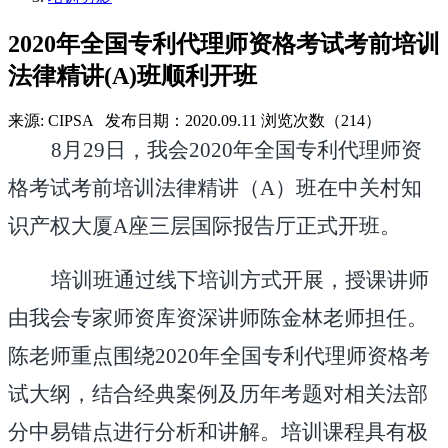
2020年全国专利代理师资格考试考前培训
法律精讲(A)班顺利开班
来源: CIPSA
发布日期：2020.09.11
浏览次数（214）
8
月
29
日，我会
2020年
全国专利代理师资
格考试考前培训法律精讲（
A
）
班在中关村知
识产权大厦
A
座三层国际报告厅正式开班。
培训班通过线下培训方式
开展，
授课讲师
由我会专家师资库资深讲师陈金林老师担任。
陈老师重点围绕
2
020
年
全国专利代理师资格考
试
大纲，结合经典案例及
历年考题
对
相关法
部
分中易错点进行分析和讲解。培训课程具有极