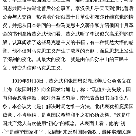
国恩共同主持湖北善后公会事宜。李汉俊几乎天天到湖北善后
公会与人交谈，热情地介绍俄国十月革命和布尔什维克党的情
况，并把从日本带回的一些马克思主义著作和介绍俄国十月革
命的书刊拿给董必武他们看。董必武听了李汉俊兴高采烈的讲
解，认真阅读了这些马克思主义的书籍，有一种恍然大悟的感
觉。他不仅对马克思主义产生了浓厚的兴趣，而且思想上发生
了深刻的变化。其最大的变化，就是由信仰孙中山的三民主
义，转变为信仰马克思主义。
1919年5月18日，董必武和张国恩以湖北善后公会名义在
上海《救国时报》向全国发出通电，称：“现值外交失败，国
内和会忽告停顿，致对外益陷穷境，南代表蒸日书面提议八
条，本会认为（是）解决时局之惟一方法。北代表犹袒庇卖国
贼党，不肯容纳，是岂国民希望和平之初心所及料。”这是中
国共产党人首次使用“初心”的概念。从表面上看，他的“初
心”是维护国家和平，团结起来反对国际强权，最终实现民族