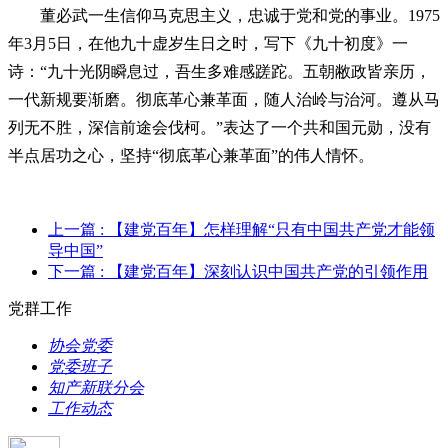
董必武一生信仰马克思主义，忠诚于党和党的事业。1975
年3月5日，在他九十虚岁生日之时，写下《九十初度》一
诗：“九十光阴瞬息过，吾生多难感蹉跎。五朝敝政皆亲历，
一代新规要渐磨。彻底革心兼革面，随人治岭与治河。遵从马
列无不胜，深信前途会伐柯。”表达了一个共和国元勋，没有
半点居功之心，坚持“彻底革心兼革面”的伟人情怀。
上一篇
: 【建党百年】怎样理解“只有中国共产党才能领
导中国”
下一篇
: 【建党百年】深刻认识中国共产党的引领作用
党群工作
协会党委
党委班子
知产新联分会
工作动态