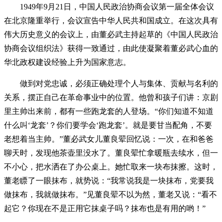
1949年9月21日，中国人民政治协商会议第一届全体会议
在北京隆重举行，会议宣告中华人民共和国成立。在这次具有
伟大历史意义的会议上，由董必武主持起草的《中国人民政治
协商会议组织法》获得一致通过，由此使凝聚着董必武心血的
华北政权建设经验上升为国家意志。
做到对党忠诚，必须正确处理个人与集体、贡献与名利的
关系，摆正自己在革命事业中的位置。他曾和孩子们讲：京剧
里主帅出来前，都有一些跑龙套的人登场。“你们知道不知道
什么叫‘龙套’？你们要学会‘跑龙套’。就是要甘当配角，不要
老想着当主帅。”董必武女儿董良翚回忆说：一次，在和爸爸
聊天时，发现他茶壶里没水了。董良翚忙拿暖瓶去续水，但一
不小心，把水洒在了办公桌上。她忙取来一块布抹擦。这时，
董老瞟了一眼抹布，就势说：“我常说我是一块抹布，党要我
做抹布，我就做抹布。”见董良翚不以为然，董老又说：“看不
起它？你现在不是正用它抹桌子吗？抹布也是有用的哟！”