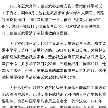
1903年五六月间，董必武参加黄安县、黄州府科举考试，
中了秀才。同年8月，他在赴武昌参加乡试考举人期间，因路
过省巡抚衙门，到门口观望了一下，被守卫诬蔑为“窥探官
衙”，遭到一顿殴打，愤而弃考回乡。那次被清朝衙役的毒
打，使董必武看清了清朝腐败的真面目。
为了推翻清王朝，1905年春夏间，董必武考入湖北省文普
通中学堂，选择了从军的道路。1911年10月13日晚，武昌起义
的消息传到董必武的家乡。董必武立刻离开家乡赶赴武汉投入
辛亥革命，并参加了汉口刘家庙、三道桥战斗。同年12月，他
加入同盟会。但是，辛亥革命的成果很快被袁世凯窃取。这使
满怀希望投身革命的董必武感到失望和悲愤。
为什么孙中山领导的资产阶级民主革命不能成功？董必武
陷入深深的思考。此时，董必武结识了对他的人生产生极其重
要影响、也是中国早期马克思主义者之一的李汉俊。1918年
底，李汉俊学成回国后住在上海。那时董必武也在上海，与张