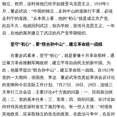
独立。然而，这时候他已经开始接受马克思主义。1919年3
月，董必武说：“中国的独立，走孙中山的道路行不通，必须
走列宁的道路。”从本质上看，他的“初心”就是成立共产党。
此后不久，他就回到武汉，创办学校，宣传马克思主义。一年
后，在他的寓所建立了武汉的共产党早期组织。
坚守“初心”，要“联合孙中山”，建立革命统一战线
在董必武看来，坚守“初心”，就是要像十月革命那样，通
过暴力革命推翻军阀政府，建立平等自由民主的新中国。为
此，他最早提出“联合孙中山”，建立革命统一战线。在1921年
党的一大期间，张国焘、李达、董必武等负责起草供会议讨论
的党纲和今后实际工作计划。7月27日、28日、29日，连续三
天举行三次会议，主要讨论4个方面的问题：一、目前政治状
况；二、党的基本任务；三、党章；四、组织问题。在讨论如
何对待其他党派时发生了激烈争论。有一些人主张：“对现有
其他政党，应采取独立的攻击的政策。在政治斗争中，在反对