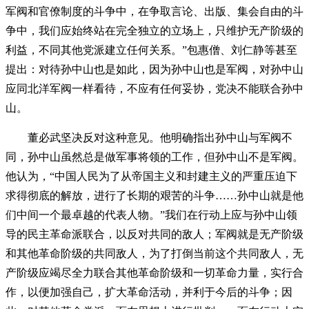
军阀和官僚制度的斗争中，在争取言论、出版、集会自由的斗
争中，我们应始终站在完全独立的立场上，只维护无产阶级的
利益，不同其他党派建立任何关系。”包惠僧、刘仁静等甚至
提出：对待孙中山也是如此，因为孙中山也是军阀，对孙中山
应同北洋军阀一样看待，不应有任何妥协，党决不能联合孙中
山。
董必武坚决反对这种意见。他明确指出孙中山与军阀不
同，孙中山虽然总是做军事将领的工作，但孙中山不是军阀。
他认为，“中国人民为了从帝国主义和封建主义的严重压迫下
求得彻底的解放，进行了长期的艰苦的斗争……孙中山就是他
们中间一个最卓越的代表人物。”我们在行动上应与孙中山领
导的民主革命派联合，以反对共同的敌人；军阀就是无产阶级
和其他革命阶级的共同敌人，为了打倒当前这个共同敌人，无
产阶级应竭尽全力联合其他革命阶级和一切革命力量，实行合
作，以便加强自己，扩大革命活动，并利于今后的斗争；因