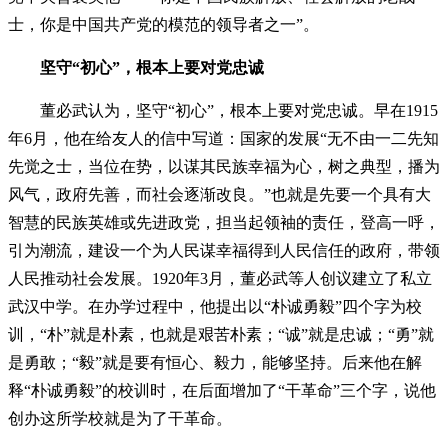
士，你是中国共产党的模范的领导者之一”。
坚守“初心”，根本上要对党忠诚
董必武认为，坚守“初心”，根本上要对党忠诚。早在1915
年6月，他在给友人的信中写道：国家的发展“无不由一二先知
先觉之士，当位在势，以谋其民族幸福为心，树之典型，播为
风气，政府先善，而社会逐渐改良。”也就是先要一个具有大
智慧的民族英雄或先进政党，担当起领袖的责任，登高一呼，
引为潮流，建设一个为人民谋幸福得到人民信任的政府，带领
人民推动社会发展。1920年3月，董必武等人创议建立了私立
武汉中学。在办学过程中，他提出以“朴诚勇毅”四个字为校
训，“朴”就是朴素，也就是艰苦朴素；“诚”就是忠诚；“勇”就
是勇敢；“毅”就是要有恒心、毅力，能够坚持。后来他在解
释“朴诚勇毅”的校训时，在后面增加了“干革命”三个字，说他
创办这所学校就是为了干革命。