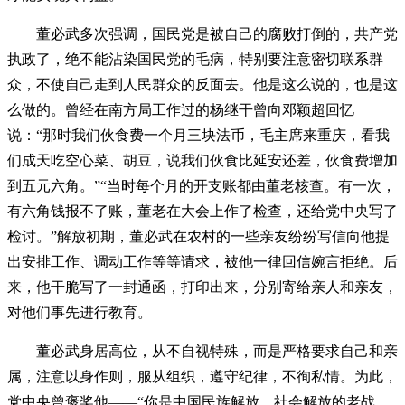
董必武多次强调，国民党是被自己的腐败打倒的，共产党
执政了，绝不能沾染国民党的毛病，特别要注意密切联系群
众，不使自己走到人民群众的反面去。他是这么说的，也是这
么做的。曾经在南方局工作过的杨继干曾向邓颖超回忆
说：“那时我们伙食费一个月三块法币，毛主席来重庆，看我
们成天吃空心菜、胡豆，说我们伙食比延安还差，伙食费增加
到五元六角。”“当时每个月的开支账都由董老核查。有一次，
有六角钱报不了账，董老在大会上作了检查，还给党中央写了
检讨。”解放初期，董必武在农村的一些亲友纷纷写信向他提
出安排工作、调动工作等等请求，被他一律回信婉言拒绝。后
来，他干脆写了一封通函，打印出来，分别寄给亲人和亲友，
对他们事先进行教育。
董必武身居高位，从不自视特殊，而是严格要求自己和亲
属，注意以身作则，服从组织，遵守纪律，不徇私情。为此，
党中央曾褒奖他——“你是中国民族解放、社会解放的老战