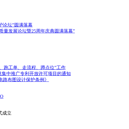
保护论坛”圆满落幕
高质量发展论坛暨25周年庆典圆满落幕”
、跑工单、走流程、蹲点位”工作
首批集中推广专利开放许可项目的通知
电路布图设计保护条例》
O
式成立