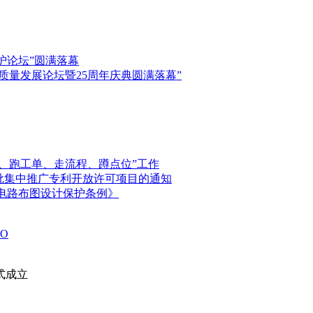
保护论坛”圆满落幕
高质量发展论坛暨25周年庆典圆满落幕”
、跑工单、走流程、蹲点位”工作
首批集中推广专利开放许可项目的通知
电路布图设计保护条例》
O
式成立