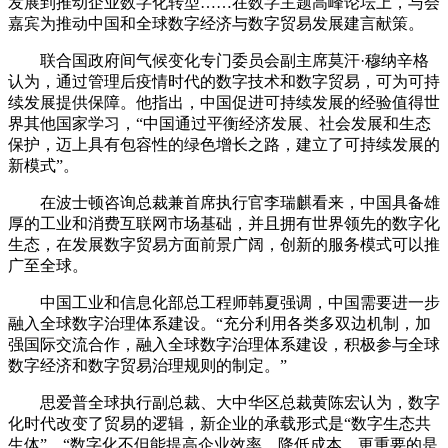
发展到推动企业数字化转型……在数字主题高峰论坛上，与会
嘉宾为推动中国和全球数字经济与数字贸易发展建言献策。
联合国政府间气候变化专门委员会副主席莫汗·穆纳辛格
认为，通过管理后疫情时代的数字技术和数字贸易，可为可持
续发展提供保障。他指出，中国促进可持续发展的经验值得世
界其他国家学习，“中国通过平衡经济发展、社会发展和生态
保护，迈上具有包容性的绿色增长之路，建立了可持续发展的
新模式”。
在波士顿咨询总裁兼首席执行官李瑞麒看来，中国具备雄
厚的工业和消费互联网市场基础，并且拥有世界领先的数字化
生态，在发展数字贸易方面前景广阔，创新的服务模式可以推
广至全球。
中国工业和信息化部总工程师韩夏强调，中国需要进一步
融入全球数字治理体系建设。“充分利用各类多双边机制，加
强国际交流合作，融入全球数字治理体系建设，积极参与全球
数字经济和数字贸易治理规则的制定。”
思爱普全球执行副总裁、大中华区总裁黄陈宏认为，数字
化时代改变了贸易的逻辑，新企业的承载形式是“数字生态共
生体”，“数字化不但能提高企业效率、降低成本，更重要的是