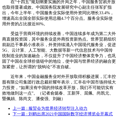
在“十四五”规划纲要实施的开局之年，中国服务贸易开放
也取得显著成效。中国国务院发展研究中心副主任张军扩指
出，今年上半年，中国服务业实际使用外资同比增长33.4%，
增速高出全国全部实际使用总额4.7个百分点。服务业实际使
用外资的占比接近80%。
受益于营商环境的持续改善，中国连续多年成为第二大外
商直接投资国，其中服务业是外商投资新热点。世界贸易组织
前副总干事易小准表示，外资持续涌入中国现代服务业，促进
5G、云计算、人工智能、大数据等新一代信息技术与中国传
统制造业的加速融合，不仅提升了中国经济整体竞争力，也巩
固了中国在全球价值链中的地位，使中国与世界经济的融合更
加紧密，让所谓的“脱钩论”不攻自破。
近年来，中国金融服务业对外开放取得积极进展，汇丰控
股有限公司集团行政总裁祈耀年表示，汇丰在中国市场持续大
力投资，“如果没有中国的持续改革开放，我们不可能切实有
效地做到这一点”。
（记者俞懿春、王新萍、屈佩、尚凯元、
暨佩娟、陈尚文、潘俊强、刘融）
上一篇
: 服贸会为世界经济转型注入动力
下一篇
: 刘鹤出席2021中国国际数字经济博览会开幕式