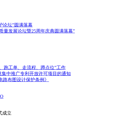
保护论坛”圆满落幕
高质量发展论坛暨25周年庆典圆满落幕”
、跑工单、走流程、蹲点位”工作
首批集中推广专利开放许可项目的通知
电路布图设计保护条例》
O
式成立