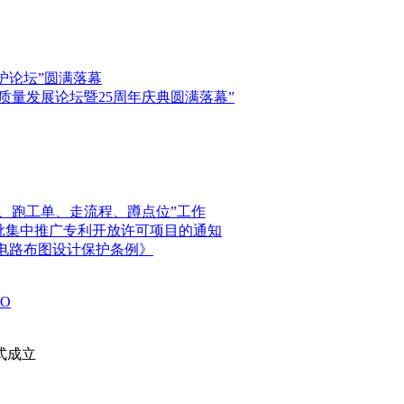
保护论坛”圆满落幕
高质量发展论坛暨25周年庆典圆满落幕”
、跑工单、走流程、蹲点位”工作
首批集中推广专利开放许可项目的通知
电路布图设计保护条例》
O
式成立