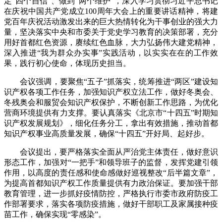
定“四个自信”、做到“两个维护”，深入学习贯彻习近平总书记
在庆祝中国共产党成立100周年大会上的重要讲话精神，将建
党百年庆祝活动激发出来的巨大热情转化为干事创业的强大力
量，坚决落实中央和市委关于党史学习教育的决策部署，充分
用好首都红色资源，赓续红色血脉，大力弘扬伟大建党精神，
深入推进“我为群众办实事”实践活动，以实实在在的工作效
果，践行初心使命，体现历史担当。
会议强调，要聚焦“五子”抓落实，统筹推进“两区”建设知
识产权各项工作任务，加强知识产权立法工作，做好冬奥会、
冬残奥会和服贸会知识产权保护，不断创新工作思路，为优化
营商环境提供有力支撑。要认真落实《北京市“十四五”时期知
识产权发展规划》，细化任务分工，拿出有效措施，推动首都
知识产权事业高质量发展，确保“十四五”开好局、起好步。
会议提出，要严格落实全面从严治党主体责任，做好意识
形态工作，加强对“一把手”和领导班子的监督，发挥党建引领
作用，以高度的责任感和使命感做好巡视整改“后半篇文章”，
为提高首都知识产权工作质量提供有力政治保证。要加强干部
教育管理，进一步抓好疫情防控，严格执行市委市政府防疫工
作部署要求，落实各项防疫措施，做好干部职工及家属接种疫
苗工作，确保实现“零感染”。