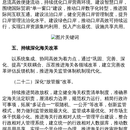
息流高效便捷流动，持续优化口岸营商环境。建设智慧口岸，
围绕国际贸易“单一窗口”建设，推动口岸数字化转型，推进国
际间互联互通。建设法治口岸，健全完善口岸管理制度，提升
口岸管理法治化水平。建设绿色口岸，推动口岸高效可持续运
行，实现口岸资源集约利用、投入产出最优、设施共享共用。
五、持续深化海关改革
以系统集成、协同高效为着力点，通过“巩固、完善、深
化、提高”关联耦合、压茬推进海关各领域改革，建立完善改
革评估反馈机制，推进海关监管体制机制现代化。
（二十二）深化“放管服”改革。
持续推进简政放权，建立健全海关权责清单制度，准确界
定海关法定职责，厘清权力边界，规范权力运行。精简行政许
可事项，拓展“多证合一”“双随机、一公开”等改革，创新监管
模式，努力做到监管效能最大化、监管成本最优化、对市场主
体干扰最小化。推进海关行政相对人统一管理平台建设，整合
行政相对人管理系统，建立统一的行政相对人数据库，推动数
据共用共享，实现一个平台统一办理。推进海关行政审批制度