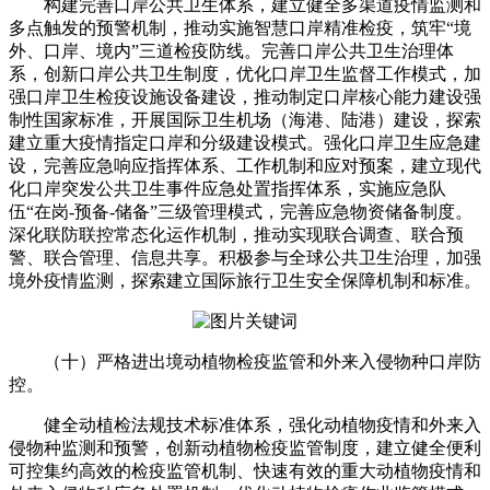
构建完善口岸公共卫生体系，建立健全多渠道疫情监测和
多点触发的预警机制，推动实施智慧口岸精准检疫，筑牢“境
外、口岸、境内”三道检疫防线。完善口岸公共卫生治理体
系，创新口岸公共卫生制度，优化口岸卫生监督工作模式，加
强口岸卫生检疫设施设备建设，推动制定口岸核心能力建设强
制性国家标准，开展国际卫生机场（海港、陆港）建设，探索
建立重大疫情指定口岸和分级建设模式。强化口岸卫生应急建
设，完善应急响应指挥体系、工作机制和应对预案，建立现代
化口岸突发公共卫生事件应急处置指挥体系，实施应急队
伍“在岗-预备-储备”三级管理模式，完善应急物资储备制度。
深化联防联控常态化运作机制，推动实现联合调查、联合预
警、联合管理、信息共享。积极参与全球公共卫生治理，加强
境外疫情监测，探索建立国际旅行卫生安全保障机制和标准。
（十）严格进出境动植物检疫监管和外来入侵物种口岸防
控。
健全动植检法规技术标准体系，强化动植物疫情和外来入
侵物种监测和预警，创新动植物检疫监管制度，建立健全便利
可控集约高效的检疫监管机制、快速有效的重大动植物疫情和