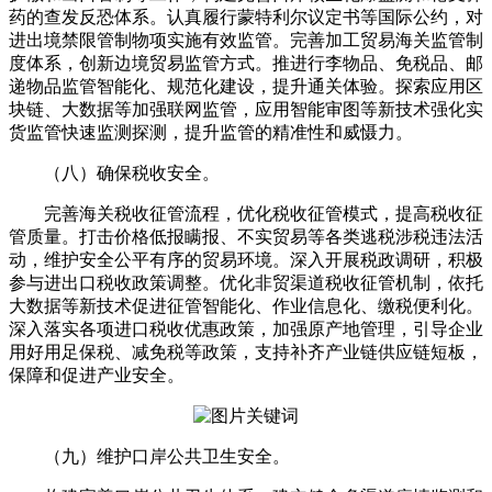
药的查发反恐体系。认真履行蒙特利尔议定书等国际公约，对
进出境禁限管制物项实施有效监管。完善加工贸易海关监管制
度体系，创新边境贸易监管方式。推进行李物品、免税品、邮
递物品监管智能化、规范化建设，提升通关体验。探索应用区
块链、大数据等加强联网监管，应用智能审图等新技术强化实
货监管快速监测探测，提升监管的精准性和威慑力。
（八）确保税收安全。
完善海关税收征管流程，优化税收征管模式，提高税收征
管质量。打击价格低报瞒报、不实贸易等各类逃税涉税违法活
动，维护安全公平有序的贸易环境。深入开展税政调研，积极
参与进出口税收政策调整。优化非贸渠道税收征管机制，依托
大数据等新技术促进征管智能化、作业信息化、缴税便利化。
深入落实各项进口税收优惠政策，加强原产地管理，引导企业
用好用足保税、减免税等政策，支持补齐产业链供应链短板，
保障和促进产业安全。
（九）维护口岸公共卫生安全。