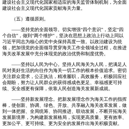
建设社会主义现代化国家相适应的海关监管体制机制，为全面
建设社会主义现代化国家贡献海关力量。
（五）遵循原则。
——坚持党的全面领导。切实增强“四个意识”，坚定“四
个自信”，做到“两个维护”，坚决在思想上政治上行动上同以
习近平同志为核心的党中央保持高度一致。以政治建设为统
领，把加强党的全面领导贯穿海关工作全领域全过程，在推进
海关改革发展中充分体现党的政治优势和制度优势。
——坚持以人民为中心。坚持人民海关为人民，把满足人
民对美好生活的向往作为海关一切工作的根本价值追求。密切
关注群众需求，公正执法，精准履职，高效服务，积极回应社
会期盼，努力让人民群众的获得感成色更足、幸福感更可持
续、安全感更有保障，依靠人民创造海关发展新成就。
——坚持新发展理念。把新发展理念作为海关工作的指挥
棒，使创新、协调、绿色、开放、共享融入海关改革发展，做
到一体把握、全局统筹、协同推进、联动发展，不断开拓海关
发展新境界，为构建新发展格局，实现更高质量、更有效率、
更加公平、更可持续、更为安全的发展作出海关积极贡献。