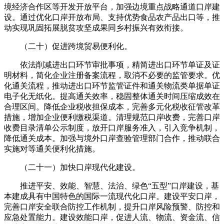
境经济合作区等开发开放平台，加强边境重点战略通道口岸建
设。通过优化口岸开放布局、支持优势食品农产品出口等，推
动实现巩固拓展脱贫攻坚成果同乡村振兴有效衔接。
（二十）促进跨境贸易便利化。
依法削减进出口环节审批事项，精简进出口环节单证及证
明材料，简化企业注册备案流程，取消不必要的监管要求。优
化通关流程，推动进出口环节监管证件和通关物流类单据单证
电子化无纸化。提高通关效率，稳固整体通关时间压缩成效在
合理区间。降低企业税收担保成本，完善多元化税收征管改革
措施，增加企业便利缴税渠道。清理规范口岸收费，完善口岸
收费目录清单公示制度，放开口岸服务准入，引入竞争机制，
降低通关成本。加强与境外口岸查验管理部门合作，推动联合
实施对等通关便利化措施。
（二十一）加快口岸现代化建设。
推进平安、效能、智慧、法治、绿色“五型”口岸建设，基
本建成具有中国特色的国际一流现代化口岸。建设平安口岸，
完善口岸安全联合防控工作机制，提升口岸风险预警、防控和
应急处置能力。建设效能口岸，促进人流、物流、资金流、信