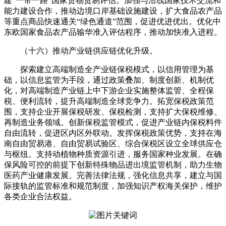
建“一带一路”国家货物贸易评估。加强与沿线国家技术交流和
能力建设合作，推动边境口岸基础设施建设，扩大食品农产品
等重点商品快速通关“绿色通道”范围，促进优进优出。优化中
东欧国家食品农产品输华准入评估程序，推动加快准入进程。
（十六）推动产业链供应链优化升级。
探索建立高端制造全产业链保税模式，以信用管理为基
础，以信息监管为手段，通过政策叠加、制度创新、机制优
化，对高端制造产业链上中下游企业实施整体监管、全程保
税、便利流转，提升高端制造全球竞争力。拓宽保税政策范
围，支持企业开展保税研发、保税检测，支持扩大保税维修、
再制造业务领域。创新保税监管模式，促进产业链内保税料件
自由流转，促进区内区外联动。发挥保税政策优势，支持在海
南自由贸易港、自由贸易试验区、综合保税区设立全球供应仓
与枢纽。支持动植物种质资源引进，服务国家种业发展。在确
保风险可控的前提下创新特殊物品进出境监管机制，助力生物
医药产业健康发展。完善法律法规，强化信息共享，建立与国
际接轨的监管标准和规范制度，加强知识产权海关保护，维护
各类企业合法权益。