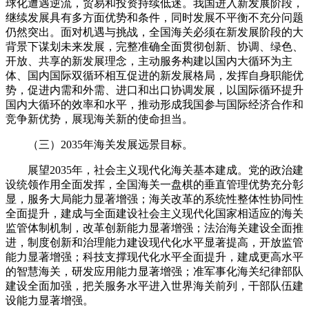
球化遭遇逆流，贸易和投资持续低迷。我国进入新发展阶段，
继续发展具有多方面优势和条件，同时发展不平衡不充分问题
仍然突出。面对机遇与挑战，全国海关必须在新发展阶段的大
背景下谋划未来发展，完整准确全面贯彻创新、协调、绿色、
开放、共享的新发展理念，主动服务构建以国内大循环为主
体、国内国际双循环相互促进的新发展格局，发挥自身职能优
势，促进内需和外需、进口和出口协调发展，以国际循环提升
国内大循环的效率和水平，推动形成我国参与国际经济合作和
竞争新优势，展现海关新的使命担当。
（三）2035年海关发展远景目标。
展望2035年，社会主义现代化海关基本建成。党的政治建
设统领作用全面发挥，全国海关一盘棋的垂直管理优势充分彰
显，服务大局能力显著增强；海关改革的系统性整体性协同性
全面提升，建成与全面建设社会主义现代化国家相适应的海关
监管体制机制，改革创新能力显著增强；法治海关建设全面推
进，制度创新和治理能力建设现代化水平显著提高，开放监管
能力显著增强；科技支撑现代化水平全面提升，建成更高水平
的智慧海关，研发应用能力显著增强；准军事化海关纪律部队
建设全面加强，把关服务水平进入世界海关前列，干部队伍建
设能力显著增强。