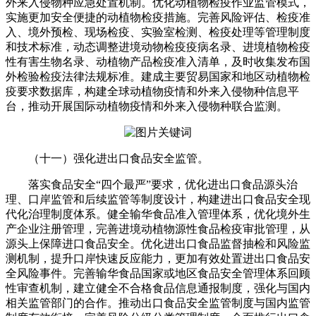
外来入侵物种应急处置机制。优化动植物检疫作业监管模式，
实施更加安全便捷的动植物检疫措施。完善风险评估、检疫准
入、境外预检、现场检疫、实验室检测、检疫处理等管理制度
和技术标准，动态调整进境动物检疫疫病名录、进境植物检疫
性有害生物名录、动植物产品检疫准入清单，及时收集发布国
外检验检疫法律法规标准。建成主要贸易国家和地区动植物检
疫要求数据库，构建全球动植物疫情和外来入侵物种信息平
台，推动开展国际动植物疫情和外来入侵物种联合监测。
（十一）强化进出口食品安全监管。
落实食品安全“四个最严”要求，优化进出口食品源头治
理、口岸监管和后续监管等制度设计，构建进出口食品安全现
代化治理制度体系。健全输华食品准入管理体系，优化境外生
产企业注册管理，完善进境动植物源性食品检疫审批管理，从
源头上保障进口食品安全。优化进出口食品监督抽检和风险监
测机制，提升口岸快速反应能力，更加有效处置进出口食品安
全风险事件。完善输华食品国家或地区食品安全管理体系回顾
性审查机制，建立健全不合格食品信息通报制度，强化与国内
相关监管部门的合作。推动出口食品安全监管制度与国内监管