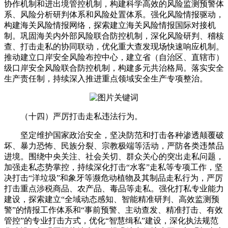
协作机制和进出境管控机制，构建科学高效的风险监测预警体
系、风险分析研判体系和风险处置体系。强化风险情报驱动，
构建海关风险情报网络，探索建立海关风险情报国际对接机
制。巩固海关内外部风险联合防控机制，深化风险研判、稽核
查、打击走私的协同联动，优化重大查发现场快速响应机制。
推动建立口岸安全风险布控中心，建立省（自治区、直辖市）
级口岸安全风险联合防控机制，构建多元共治格局。落实安全
生产责任制，持续深入推进重点领域安全生产专项整治。
（十四）严厉打击走私违法行为。
坚定维护国家政治安全，坚决防范和打击各种渗透颠覆破
坏、暴力恐怖、民族分裂、宗教极端等活动，严防各类违禁品
进境。围绕中央关注、社会关切、群众关心的突出走私问题，
加强走私态势掌控，持续深化打击“水客”走私等专项工作，坚
决打击“洋垃圾”和象牙等濒危动植物及其制品走私行为，严厉
打击重点涉税商品、农产品、毒品等走私。强化打私专业能力
建设，探索建立“全域动态感知、智能精准研判、高效监测预
警”的情报工作体系和“事前预警、主动查发、精准打击、有效
管控”的专业打击方式，优化“智慧缉私”建设，深化执法规范