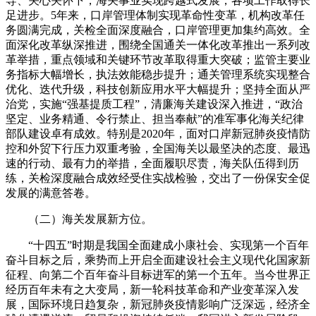
导、关心关怀下，海关事业实现跨越式发展，各项工作取得长
足进步。5年来，口岸管理体制实现革命性变革，机构改革任
务圆满完成，关检全面深度融合，口岸管理更加集约高效。全
面深化改革纵深推进，围绕全国通关一体化改革推出一系列改
革举措，重点领域和关键环节改革取得重大突破；监管主要业
务指标大幅增长，执法效能稳步提升；通关管理系统实现整合
优化、迭代升级，科技创新应用水平大幅提升；坚持全面从严
治党，实施“强基提质工程”，清廉海关建设深入推进，“政治
坚定、业务精通、令行禁止、担当奉献”的准军事化海关纪律
部队建设卓有成效。特别是2020年，面对口岸新冠肺炎疫情防
控和外贸下行压力双重考验，全国海关以最坚决的态度、最迅
速的行动、最有力的举措，全面履职尽责，海关队伍得到历
练，关检深度融合成效经受住实战检验，交出了一份保安全促
发展的满意答卷。
（二）海关发展新方位。
“十四五”时期是我国全面建成小康社会、实现第一个百年
奋斗目标之后，乘势而上开启全面建设社会主义现代化国家新
征程、向第二个百年奋斗目标进军的第一个五年。当今世界正
经历百年未有之大变局，新一轮科技革命和产业变革深入发
展，国际环境日趋复杂，新冠肺炎疫情影响广泛深远，经济全