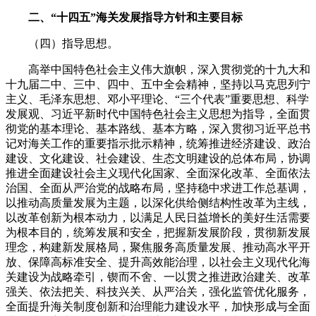
二、“十四五”海关发展指导方针和主要目标
（四）指导思想。
高举中国特色社会主义伟大旗帜，深入贯彻党的十九大和
十九届二中、三中、四中、五中全会精神，坚持以马克思列宁
主义、毛泽东思想、邓小平理论、“三个代表”重要思想、科学
发展观、习近平新时代中国特色社会主义思想为指导，全面贯
彻党的基本理论、基本路线、基本方略，深入贯彻习近平总书
记对海关工作的重要指示批示精神，统筹推进经济建设、政治
建设、文化建设、社会建设、生态文明建设的总体布局，协调
推进全面建设社会主义现代化国家、全面深化改革、全面依法
治国、全面从严治党的战略布局，坚持稳中求进工作总基调，
以推动高质量发展为主题，以深化供给侧结构性改革为主线，
以改革创新为根本动力，以满足人民日益增长的美好生活需要
为根本目的，统筹发展和安全，把握新发展阶段，贯彻新发展
理念，构建新发展格局，聚焦服务高质量发展、推动高水平开
放、保障高标准安全、提升高效能治理，以社会主义现代化海
关建设为战略牵引，锲而不舍、一以贯之推进政治建关、改革
强关、依法把关、科技兴关、从严治关，强化监管优化服务，
全面提升海关制度创新和治理能力建设水平，加快形成与全面