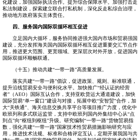
化建设，加强国际执法合作。提升综合保障水平。加强打击走
私法制建设，探索建立联合打私机制，深化反走私综合治理，
推动地方政府落实主体责任。
四、服务国内国际双循环相互促进
立足国内大循环，服务协同推进强大国内市场和贸易强国
建设，充分发挥海关国内国际双循环相互促进重要交汇节点作
用，推进更大范围、更宽领域、更深层次对外开放，促进国内
国际双循环顺畅联通。
（十五）推动共建“一带一路”高质量发展。
落实共建“一带一路”倡议，促进政策、规则、标准联通，
提升沿线贸易安全与便利化水平。加快推广“经认证的经营
者”（AEO）国际互认合作，支持亚欧货运大通道建设，加快
国际贸易“单一窗口”建设与对接，拓展中欧“安智贸”合作，加
大“关铁通”、海关信息交换共享平台等项目推广力度，优化中
欧班列和多式联运监管，支持中欧班列国内外集结中心从“点
到点”向“枢纽到枢纽”升级。研究编制“一带一路”货物贸易指
数，强化共建“一带一路”国家技术性贸易措施影响研究与应
用，推进技术法规、标准和合格评定互认，定期开展我国与共