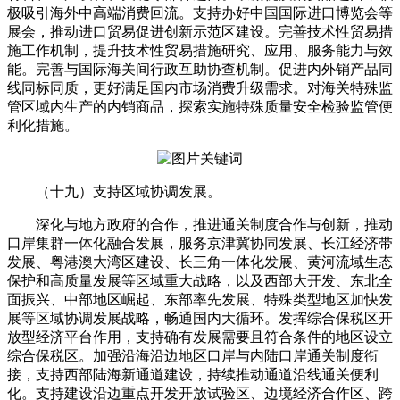
极吸引海外中高端消费回流。支持办好中国国际进口博览会等
展会，推动进口贸易促进创新示范区建设。完善技术性贸易措
施工作机制，提升技术性贸易措施研究、应用、服务能力与效
能。完善与国际海关间行政互助协查机制。促进内外销产品同
线同标同质，更好满足国内市场消费升级需求。对海关特殊监
管区域内生产的内销商品，探索实施特殊质量安全检验监管便
利化措施。
（十九）支持区域协调发展。
深化与地方政府的合作，推进通关制度合作与创新，推动
口岸集群一体化融合发展，服务京津冀协同发展、长江经济带
发展、粤港澳大湾区建设、长三角一体化发展、黄河流域生态
保护和高质量发展等区域重大战略，以及西部大开发、东北全
面振兴、中部地区崛起、东部率先发展、特殊类型地区加快发
展等区域协调发展战略，畅通国内大循环。发挥综合保税区开
放型经济平台作用，支持确有发展需要且符合条件的地区设立
综合保税区。加强沿海沿边地区口岸与内陆口岸通关制度衔
接，支持西部陆海新通道建设，持续推动通道沿线通关便利
化。支持建设沿边重点开发开放试验区、边境经济合作区、跨