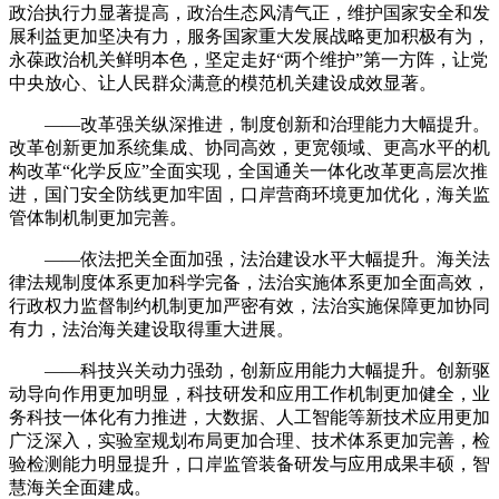
政治执行力显著提高，政治生态风清气正，维护国家安全和发
展利益更加坚决有力，服务国家重大发展战略更加积极有为，
永葆政治机关鲜明本色，坚定走好“两个维护”第一方阵，让党
中央放心、让人民群众满意的模范机关建设成效显著。
——改革强关纵深推进，制度创新和治理能力大幅提升。
改革创新更加系统集成、协同高效，更宽领域、更高水平的机
构改革“化学反应”全面实现，全国通关一体化改革更高层次推
进，国门安全防线更加牢固，口岸营商环境更加优化，海关监
管体制机制更加完善。
——依法把关全面加强，法治建设水平大幅提升。海关法
律法规制度体系更加科学完备，法治实施体系更加全面高效，
行政权力监督制约机制更加严密有效，法治实施保障更加协同
有力，法治海关建设取得重大进展。
——科技兴关动力强劲，创新应用能力大幅提升。创新驱
动导向作用更加明显，科技研发和应用工作机制更加健全，业
务科技一体化有力推进，大数据、人工智能等新技术应用更加
广泛深入，实验室规划布局更加合理、技术体系更加完善，检
验检测能力明显提升，口岸监管装备研发与应用成果丰硕，智
慧海关全面建成。