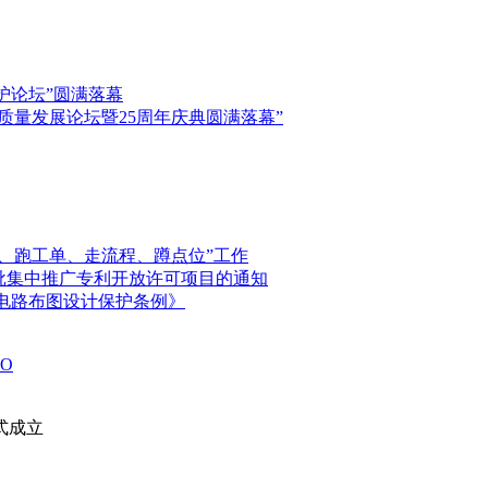
保护论坛”圆满落幕
高质量发展论坛暨25周年庆典圆满落幕”
、跑工单、走流程、蹲点位”工作
首批集中推广专利开放许可项目的通知
电路布图设计保护条例》
O
式成立