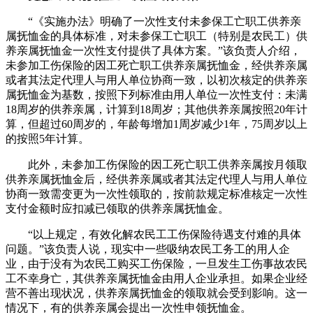
“《实施办法》明确了一次性支付未参保工亡职工供养亲
属抚恤金的具体标准，对未参保工亡职工（特别是农民工）供
养亲属抚恤金一次性支付提供了具体方案。”该负责人介绍，
未参加工伤保险的因工死亡职工供养亲属抚恤金，经供养亲属
或者其法定代理人与用人单位协商一致，以初次核定的供养亲
属抚恤金为基数，按照下列标准由用人单位一次性支付：未满
18周岁的供养亲属，计算到18周岁；其他供养亲属按照20年计
算，但超过60周岁的，年龄每增加1周岁减少1年，75周岁以上
的按照5年计算。
此外，未参加工伤保险的因工死亡职工供养亲属按月领取
供养亲属抚恤金后，经供养亲属或者其法定代理人与用人单位
协商一致需变更为一次性领取的，按前款规定标准核定一次性
支付金额时应扣减已领取的供养亲属抚恤金。
“以上规定，有效化解农民工工伤保险待遇支付难的具体
问题。”该负责人说，现实中一些吸纳农民工务工的用人企
业，由于没有为农民工购买工伤保险，一旦发生工伤事故农民
工不幸身亡，其供养亲属抚恤金由用人企业承担。如果企业经
营不善出现状况，供养亲属抚恤金的领取就会受到影响。这一
情况下，有的供养亲属会提出一次性申领抚恤金。