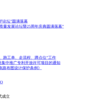
保护论坛”圆满落幕
高质量发展论坛暨25周年庆典圆满落幕”
、跑工单、走流程、蹲点位”工作
首批集中推广专利开放许可项目的通知
电路布图设计保护条例》
O
式成立