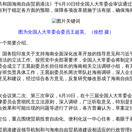
共和国海南自由贸易港法》于6月10日经全国人大常委会审议通
有利于稳定各方面的预期，保障各项改革措施于法有据，确保海
图为全国人大常委会委员王超英。（徐想 摄）
一个简要介绍。
国务院印发关于支持海南全面深化改革开放的指导意见和习近平
法的立法工作。按照党中央部署要求，全国人大常委会将制定海
委会成立了王晨副委员长担任组长的海南相关立法调研小组，有
专班负责具体工作，王晨副委员长两次带队赴海南调研，深入企
见和建议，经过综合各方意见，反复研究修改形成了海南自由贸易港
9次会议第二次、第三次审议，6月10日，在十三届全国人大常委
委员会贯彻民主立法原则，深入调研，广泛听取意见，特别是曾
会效果和可能出现的问题等进行了评估，各方普遍认为，草案定
定位，重点围绕贸易投资自由化、便利化这一中心任务，着眼于
贸易港建设领导机制和与海南自由贸易港建设相适应的行政管理