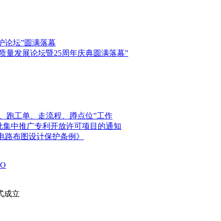
保护论坛”圆满落幕
高质量发展论坛暨25周年庆典圆满落幕”
、跑工单、走流程、蹲点位”工作
首批集中推广专利开放许可项目的通知
电路布图设计保护条例》
O
式成立