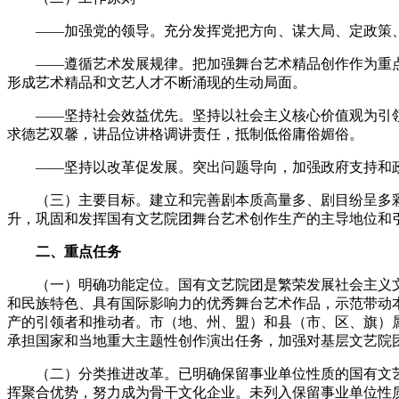
——加强党的领导。充分发挥党把方向、谋大局、定政策
——遵循艺术发展规律。把加强舞台艺术精品创作作为重
形成艺术精品和文艺人才不断涌现的生动局面。
——坚持社会效益优先。坚持以社会主义核心价值观为引
求德艺双馨，讲品位讲格调讲责任，抵制低俗庸俗媚俗。
——坚持以改革促发展。突出问题导向，加强政府支持和
（三）主要目标。建立和完善剧本质高量多、剧目纷呈多
升，巩固和发挥国有文艺院团舞台艺术创作生产的主导地位和
二、重点任务
（一）明确功能定位。国有文艺院团是繁荣发展社会主义
和民族特色、具有国际影响力的优秀舞台艺术作品，示范带动
产的引领者和推动者。市（地、州、盟）和县（市、区、旗）
承担国家和当地重大主题性创作演出任务，加强对基层文艺院
（二）分类推进改革。已明确保留事业单位性质的国有文
挥聚合优势，努力成为骨干文化企业。未列入保留事业单位性