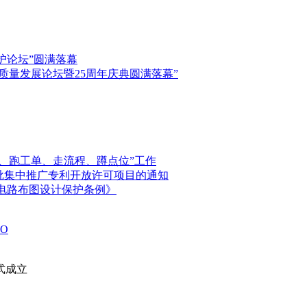
保护论坛”圆满落幕
高质量发展论坛暨25周年庆典圆满落幕”
、跑工单、走流程、蹲点位”工作
首批集中推广专利开放许可项目的通知
电路布图设计保护条例》
O
式成立