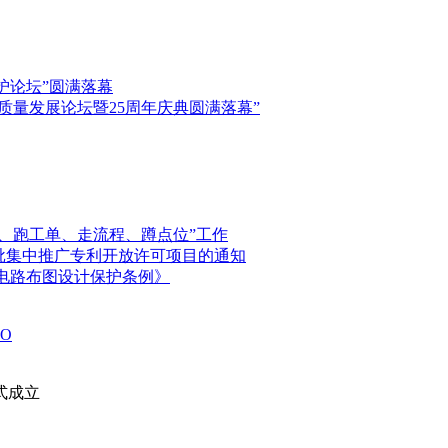
保护论坛”圆满落幕
高质量发展论坛暨25周年庆典圆满落幕”
、跑工单、走流程、蹲点位”工作
首批集中推广专利开放许可项目的通知
电路布图设计保护条例》
O
式成立