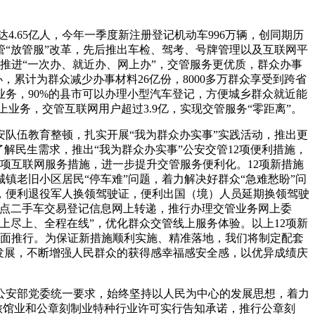
.65亿人，今年一季度新注册登记机动车996万辆，创同期历
“放管服”改革，先后推出车检、驾考、号牌管理以及互联网平
实推进“一次办、就近办、网上办”，交管服务更优质，群众办事
，累计为群众减少办事材料26亿份，8000多万群众享受到跨省
管业务，90%的县市可以办理小型汽车登记，方便城乡群众就近能
上业务，交管互联网用户超过3.9亿，实现交管服务“零距离”。
队伍教育整顿，扎实开展“我为群众办实事”实践活动，推出更
解民生需求，推出“我为群众办实事”公安交管12项便利措施，
项互联网服务措施，进一步提升交管服务便利化。12项新措施
老旧小区居民“停车难”问题，着力解决好群众“急难愁盼”问
，便利退役军人换领驾驶证，便利出国（境）人员延期换领驾驶
试点二手车交易登记信息网上转递，推行办理交管业务网上委
上尽上、全程在线”，优化群众交管线上服务体验。以上12项新
全面推行。为保证新措施顺利实施、精准落地，我们将制定配套
发展，不断增强人民群众的获得感幸福感安全感，以优异成绩庆
公安部党委统一要求，始终坚持以人民为中心的发展思想，着力
、旅馆业和公章刻制业特种行业许可实行告知承诺，推行公章刻