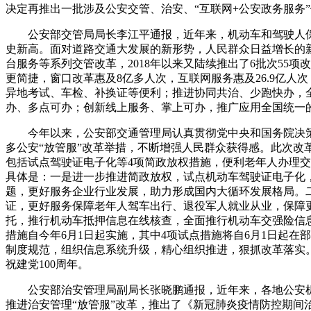
决定再推出一批涉及公安交管、治安、“互联网+公安政务服务
公安部交管局局长李江平通报，近年来，机动车和驾驶人保持
史新高。面对道路交通大发展的新形势，人民群众日益增长的
台服务等系列交管改革，2018年以来又陆续推出了6批次55
更简捷，窗口改革惠及8亿多人次，互联网服务惠及26.9亿人
异地考试、车检、补换证等便利；推进协同共治、少跑快办，全国
办、多点可办；创新线上服务、掌上可办，推广应用全国统一的“交
今年以来，公安部交通管理局认真贯彻党中央和国务院决
多公安“放管服”改革举措，不断增强人民群众获得感。此次改
包括试点驾驶证电子化等4项简政放权措施，便利老年人办理交
具体是：一是进一步推进简政放权，试点机动车驾驶证电子化，
题，更好服务企业行业发展，助力形成国内大循环发展格局。
证，更好服务保障老年人驾车出行、退役军人就业从业，保障更
托，推行机动车抵押信息在线核查，全面推行机动车交强险信息
措施自今年6月1日起实施，其中4项试点措施将自6月1日起
制度规范，组织信息系统升级，精心组织推进，狠抓改革落实
祝建党100周年。
公安部治安管理局副局长张晓鹏通报，近年来，各地公安
推进治安管理“放管服”改革，推出了《新冠肺炎疫情防控期间