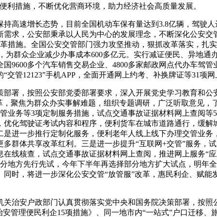
”便利措施，不断优化营商环境，助力经济社会高质量发展。
高速增长态势，目前全国机动车保有量达到3.8亿辆，驾驶人达4
新需求，公安部秉承以人民为中心的发展理念，不断深化公安交管
项改革措施。全国公安交管部门强力攻坚推动，狠抓改革落实，扎
次，为群众企业减少办事成本600多亿元。实行减证便民、异地通办
9600多个汽车销售交易企业、4800多家邮政网点代办车驾
管12123”手机APP，全面开通网上约考、补换牌证等31项网
策部署，按照公安部党委部署要求，深入开展党史学习教育和公安
革，聚焦为群众办实事解难题，组织专题调研，广泛听取意见，了
管业务等3项定制服务措施，试点交通事故证据材料网上查阅等5
优化驾驶证考试内容和程序，便利货车在城市道路通行，缓解城镇
二是进一步推行定制化服务，便利老年人线上线下办理交管业务
多群体共享改革红利。三是进一步提升“互联网+交管”服务，
在线核查，试点交通事故证据材料网上查阅，推进网上服务“应
在部分地方先行先试，今年下半年再选择部分地方扩大试点，明年
。同时，将进一步深化公安交管“放管服”改革，惠民利企、赋能
机关治安户政部门认真贯彻落实党中央和国务院决策部署，按照
治安管理便民利企15项措施》、同一地市内“一站式”户口迁移