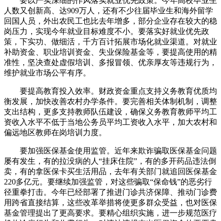
要以严实深细的作风落实就业优先政策。今年高校毕业生
人数又创新高、达909万人，还有不少往届毕业生和海外留学
回国人员，外出农民工也比去年增多，部分企业存在较大的稳
岗压力，实现今年就业目标难度不小。要落实好就业优先政
策，下实功、做细活，千方百计拓展市场化就业渠道。对就业
补助资金、职业培训资金、失业保险基金等，要提高使用的精
准性，坚决查处虚假培训、多报冒领、优亲厚友等违规行为，
维护就业市场公平有序。
要提高教育投入效率。财政资金重点支持义务教育优质均
衡发展，加快改善农村办学条件。要完善相关体制机制，调整
支出结构，更多支持教师队伍建设，确保义务教育教师平均工
资收入水平不低于当地公务员平均工资收入水平，加大农村和
偏远地区教师在岗培训力度。
要加强医保基金使用监管。近年来欺诈骗取医保基金问题
屡有发生，有的拉没病的人“挂床住院”，有的多开药品违法倒
卖，有的拿医保卡买生活用品，去年有关部门就追回医保基金
220多亿元。要继续加强监管，对这些骗取“保命钱”的恶劣行
径重拳打击。今年已经部署了推进门诊共济保障、推动门诊费
用跨省直接结算，这些改革举措将使更多群众受益，也对医保
基金管理提出了更高要求。要精心组织实施，进一步规范医疗