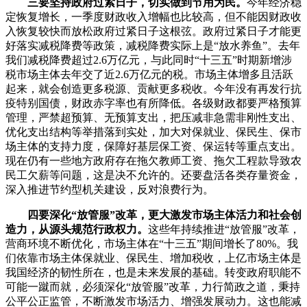
三要坚持政府过紧日子，切实做到节用为民。
今年经济稳
定恢复增长，一季度财政收入增幅也比较高，但不能因财政收
入恢复较快而放松政府过紧日子这根弦。政府过紧日子才能更
好落实减税降费等政策，减税降费实际上是“放水养鱼”。去年
我们减税降费超过2.6万亿元，与此同时“十三五”时期新增涉
税市场主体去年交了近2.6万亿元的税。市场主体增多且活跃
起来，就会创造更多税源、贡献更多税收。今年没有再发行抗
疫特别国债，财政赤字率也有所降低。各级财政都要严格预算
管理，严禁超预算、无预算支出，把压减非急需非刚性支出、
优化支出结构等举措落到实处，加大对保就业、保民生、保市
场主体的支持力度，保障好基层保工资、保运转等重点支出。
现在仍有一些地方政府存在拖欠教师工资、拖欠工程款导致农
民工欠薪等问题，这是决不允许的。还要盘活各类存量资金，
深入推进节约型机关建设，反对浪费行为。
四要深化“放管服”改革，更大激发市场主体活力和社会创
造力，从源头规范行政权力。
这些年持续推进“放管服”改革，
营商环境不断优化，市场主体在“十三五”期间增长了80%。我
们依靠市场主体保就业、保民生、增加税收，上亿市场主体是
我国经济的韧性所在，也是未来发展的基础。转变政府职能不
可能一蹴而就，必须深化“放管服”改革，力行简政之道，秉持
公平公正监管，不断激发市场活力、增强发展动力。这也能减