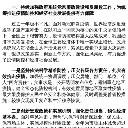
一、持续加强政府系统党风廉政建设和反腐败工作，为统
筹推进疫情防控和经济社会发展提供有力保障
过去一年极不平凡。面对新冠肺炎疫情、世界经济深度衰
退等多重严重冲击，在以习近平同志为核心的党中央坚强领导
下，全国上下艰苦努力，疫情防控取得重大战略成果，我国经
济率先恢复增长、在全球主要经济体中唯一实现正增长。政府
系统深入贯彻全面从严治党要求，紧紧围绕党中央重大决策部
署，狠抓政策落实，创新工作方式，强化正风肃纪，有力促进
了疫情防控和经济社会发展。
一是坚持依法科学精准防控，压实各级各方责任，扎实有
效抗击疫情。
加强统一协调调度，压实属地、部门、单位、个
人“四方责任”，实事求是、公开透明发布信息，遏制重点地区
疫情，健全常态化防控机制，有效处置局部地区聚集性疫情，
最大限度保护人民生命安全和身体健康。及时调整完善管控措
施，较快实现复工复产和生活秩序恢复。
二是创新宏观政策和实施机制，强化责任担当，稳住经济
基本盘。
面对罕见冲击，聚焦“六保”特别是保就业、保民生、
保市场主体，实施规模性纾困政策，全年为市场主体减负超过