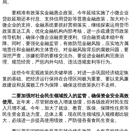
局。
要精准有效落实金融惠企政策。今年延续实施了小微企业
贷款延期还本付息、支持信用贷款等普惠金融政策，加大对小
微企业的支持。金融系统要抓好贯彻落实，继续探索运用货币
政策直达工具，优化金融机构内部考核，进一步疏通货币政策
传导机制，确保小微企业融资更便利、综合融资成本稳中有
降。同时，要强化金融监管，有效防范金融风险，压实地方属
地责任和金融机构主体责任。对金融风险背后的腐败问题，要
深挖严查，涉嫌犯罪的要移交法办。要促进金融机构完善治
理、规范经营，严惩内外勾结、违法违规套利等行为。
这些今年宏观政策的关键举措，对进一步巩固经济稳定恢
复的基础、把经济运行保持在合理区间极为重要。要以党风廉
政建设和反腐败工作为保障，确保这些政策执行不走样。
二要加强对社会民生领域投入的监管，确保资金安全高效
使用。
近年来，尽管财政收入增速放缓，但各级政府对民生投
入只增不减。今年，加大了就业、教育、医保、保障性住房等
民生资金直达力度。总体上看，现在民生领域投入规模都比较
大，必须进一步提高使用绩效，严防侵吞蚕食民生资金。