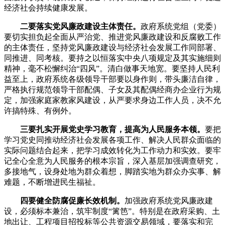
经济社会持续健康发展。
二要落实党风廉政建设主体责任。
政府系统党组（党委）
要切实担负起全面从严治党、推进党风廉政建设和反腐败工作
的主体责任，坚持党风廉政建设与经济社会发展工作同部署、
同推进、同考核。要持之以恒落实中央八项规定及其实施细则
精神，毫不松懈纠治“四风”。清白做事天地宽。要坚持人民利
益至上，政府系统各级领导干部要以身作则，带头廉洁自律，
严格执行规范领导干部配偶、子女及其配偶经商办企业行为规
定，加强家庭家教家风建设，从严要求身边工作人员，决不允
许搞特殊、有例外。
三要扎实开展党史学习教育，提高为人民服务本领。
要把
学习党史同推动经济社会发展各项工作、解决人民群众面临的
实际问题结合起来，把学习成效转化为工作动力和实效。要牢
记全心全意为人民服务的根本宗旨，深入基层加强调查研究，
多接地气，设身处地为群众着想，脚踏实地为群众办实事、解
难题，不断增进民生福祉。
四要健全防腐促廉长效机制。
加强政府系统党风廉政建
设，必须标本兼治，筑牢制度“篱笆”。特别是在政府采购、土
地出让、工程项目招投标等公共资源交易领域，要落实和完