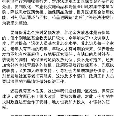
机构诊疗行为和收费行为，对违法违规支出医保资金的要严肃
处理。要制度化、常态化实施药品和高值医用耗材集中带量采
购，降低患者医药负担，确保药品质量，提升医保基金使用效
能。对药品流通环节回扣、药品进医院“走后门”等违法违规行
为要坚决整治。
要确保养老金按时足额发放。养老金发放总体是有保障
的，但个别地区基金收支缺口较大，今年加大了中央调剂力
度，同时提高了退休人员基本养老金水平。养老涉及每一个家
庭，老年人有幸福的晚年，年轻人才有可期的未来。保养老金
发放不能有丝毫麻痹，各地要压实责任，有缺口的及时补齐，
该调剂的调剂，确保按时足额发放到位，决不允许拖欠。还要
加快补养老托育服务的短板，政府既要履行好保基本、兜底线
的职责，又要加大政策支持，引导社会力量增加服务供给，特
别是发展社区养老托育服务。这涉及多个部门，政府工作人员
要以深厚的为民情怀做好促进工作。
还要保障基本住房。这些年我们通过棚户区改造、保障房
建设，这方面已有了很大改善，要持续推进。对此，今年的中
央财政直达资金作了安排，地方也要加大投入，补该补的短
板。