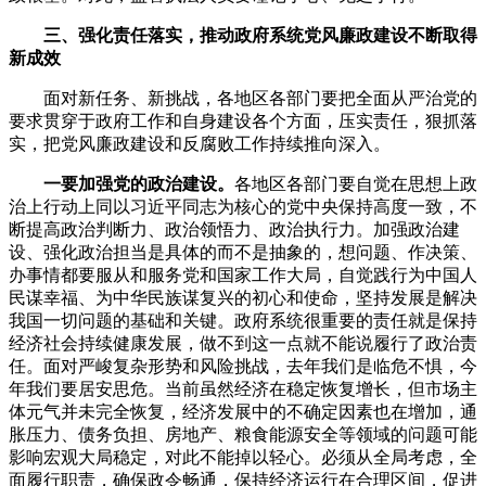
三、强化责任落实，推动政府系统党风廉政建设不断取得
新成效
面对新任务、新挑战，各地区各部门要把全面从严治党的
要求贯穿于政府工作和自身建设各个方面，压实责任，狠抓落
实，把党风廉政建设和反腐败工作持续推向深入。
一要加强党的政治建设。
各地区各部门要自觉在思想上政
治上行动上同以习近平同志为核心的党中央保持高度一致，不
断提高政治判断力、政治领悟力、政治执行力。加强政治建
设、强化政治担当是具体的而不是抽象的，想问题、作决策、
办事情都要服从和服务党和国家工作大局，自觉践行为中国人
民谋幸福、为中华民族谋复兴的初心和使命，坚持发展是解决
我国一切问题的基础和关键。政府系统很重要的责任就是保持
经济社会持续健康发展，做不到这一点就不能说履行了政治责
任。面对严峻复杂形势和风险挑战，去年我们是临危不惧，今
年我们要居安思危。当前虽然经济在稳定恢复增长，但市场主
体元气并未完全恢复，经济发展中的不确定因素也在增加，通
胀压力、债务负担、房地产、粮食能源安全等领域的问题可能
影响宏观大局稳定，对此不能掉以轻心。必须从全局考虑，全
面履行职责，确保政令畅通，保持经济运行在合理区间，促进