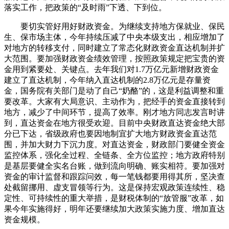
落实工作，把政策的“及时雨”下透、下到位。
要切实管好用好财政资金。为继续支持地方保就业、保民
生、保市场主体，今年持续压减了中央本级支出，相应增加了
对地方的转移支付，同时建立了常态化财政资金直达机制并扩
大范围。要加强财政资金绩效管理，按照政策规定把宝贵的资
金用到紧要处、关键点。去年我们对1.7万亿元新增财政资金
建立了直达机制，今年纳入直达机制的2.8万亿元是存量资
金，国务院有关部门是动了自己“奶酪”的，这是利益调整和重
要改革。大家有大局意识、主动作为，把经手的资金直接转到
地方，减少了中间环节，提高了效率。刚才地方同志发言时讲
到，直达资金在地方很受欢迎。目前中央财政直达资金绝大部
分已下达，省级政府也要因地制宜扩大地方财政资金直达范
围，并加大财力下沉力度。对直达资金，财政部门要健全资金
监控体系，强化全过程、全链条、全方位监控；地方政府特别
是基层要健全实名台账，做到流向明确、账实相符。要加强对
资金的审计监督和跟踪问效，每一笔钱都要用得其所，坚决查
处截留挪用、虚支冒领等行为。这是保持宏观政策连续性、稳
定性、可持续性的重大举措，是财税体制的“放管服”改革，如
果今年实施得好，明年还要继续加大政策实施力度、增加直达
资金规模。