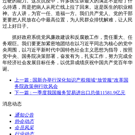
过硬的能力。这次抗疫中，许多医生讲最大的满足不是给了什
么待遇，而是把病人从死亡线上拉了回来。这是医生的职业精
神。古人讲，为官一任、造福一方。我们共产党人、党的干部
更要把人民放在心中最高位置，为人民群众排忧解难，让人民
过上好日子。
抓好政府系统党风廉政建设和反腐败工作，责任重大、任
务艰巨。我们要更加紧密地团结在以习近平同志为核心的党中
央周围，以习近平新时代中国特色社会主义思想为指导，按照
党中央、国务院决策部署，奋发有为，扎实工作，努力完成全
年经济社会发展目标任务，以优异成绩庆祝中国共产党百年华
诞。
上一篇
: 国新办举行深化知识产权领域“放管服”改革国
务院政策例行吹风会
下一篇
: 一季度我国服务贸易进出口总值11581.9亿元
消息动态
通知公告
协会动态
会员风采
行业动态