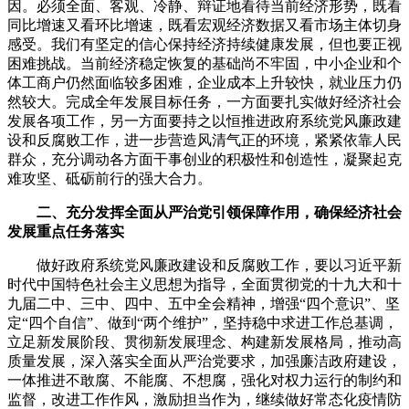
因。必须全面、客观、冷静、辩证地看待当前经济形势，既看
同比增速又看环比增速，既看宏观经济数据又看市场主体切身
感受。我们有坚定的信心保持经济持续健康发展，但也要正视
困难挑战。当前经济稳定恢复的基础尚不牢固，中小企业和个
体工商户仍然面临较多困难，企业成本上升较快，就业压力仍
然较大。完成全年发展目标任务，一方面要扎实做好经济社会
发展各项工作，另一方面要持之以恒推进政府系统党风廉政建
设和反腐败工作，进一步营造风清气正的环境，紧紧依靠人民
群众，充分调动各方面干事创业的积极性和创造性，凝聚起克
难攻坚、砥砺前行的强大合力。
二、充分发挥全面从严治党引领保障作用，确保经济社会
发展重点任务落实
做好政府系统党风廉政建设和反腐败工作，要以习近平新
时代中国特色社会主义思想为指导，全面贯彻党的十九大和十
九届二中、三中、四中、五中全会精神，增强“四个意识”、坚
定“四个自信”、做到“两个维护”，坚持稳中求进工作总基调，
立足新发展阶段、贯彻新发展理念、构建新发展格局，推动高
质量发展，深入落实全面从严治党要求，加强廉洁政府建设，
一体推进不敢腐、不能腐、不想腐，强化对权力运行的制约和
监督，改进工作作风，激励担当作为，继续做好常态化疫情防