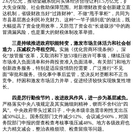
2.6万亿元，推动金融系统向实体经济合理让利1.5万亿元，扩
大失业保险、社会救助保障范围。对新增财政资金创新建立直
达机制，省级财政当好“过路财神”、不做“甩手掌柜”，共同为
市县基层惠企利民补充财力。这种“一竿子插到底”的做法，既
大幅提高了资金使用效率，又防范了资金在“长途跋涉”中的跑
冒滴漏风险，也是重大的财税体制改革举措。
三是持续推进政府职能转变，激发市场主体活力和社会创
造力，压减权力寻租空间。
实施《优化营商环境条例》。深
化“放管服”改革，又取消和下放53项行政许可事项，继续压缩
市场准入负面清单和外商投资准入负面清单。有关部门和地方
创新政务服务，特别是适应疫情防控需要，广泛推行“不见
面”审批和服务。强化事中事后监管，坚决反对垄断和不正当
竞争。纾困和激发市场活力并举，促进经济较快实现恢复性增
长。
四是厉行勤俭节约，改进政风作风，进一步为基层减负。
严格落实中央八项规定及其实施细则精神，锲而不舍纠治“四
风”。中央政府带头过紧日子，中央本级非急需非刚性支出压
减50%以上。国务院部门文件减少12%、会议减少60%，对国
务院部门申报的督查检查考核事项压减48%。地方各级政府也
大力精文减会，整治表格烦琐、检查留痕等问题。