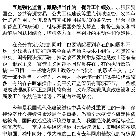
五是强化监督，激励担当作为，提升工作绩效。
加强国资
国企、公共资源交易、公共工程建设等重点领域监管。发挥审
计监督作用，促进增收节支和挽回损失3000多亿元。出台《政
府督查工作条例》。继续开展国务院大督查，将督促落实和帮
助解决问题相结合，增强各方面干事创业的主动性和创造性。
在充分肯定成绩的同时，也要清醒看到存在的问题和不
足。少数地方和部门落实全面从严治党要求不到位，在贯彻党
中央、国务院决策部署，推动改革发展举措落地见效上还有差
距。形式主义、官僚主义问题不同程度存在，有的执行政策
搞“一刀切”，一些地方网上政务存在“指尖上的形式主义”。少
数干部不担当、不作为、不善为。不合理行政审批事项仍然较
多，有的存在暗箱操作，公平公正监管仍有薄弱环节。一些领
域腐败现象和不正之风比较突出。政府系统党风廉政建设和反
腐败工作依然任重道远，不能有丝毫放松。
今年是我国现代化建设进程中具有特殊重要性的一年，保
持经济社会持续健康发展至关重要。当前全球疫情不确定性依
然较高，国际政治经济环境更加复杂。我国经济总体延续稳定
恢复态势。一季度主要经济指标同比快速增长，表明经济在稳
中加固、稳中向好，很大程度上也有去年同期基数低的特殊原