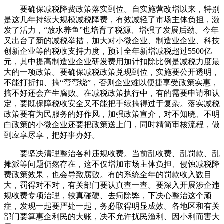
要确保减税降费政策落实到位。自实施营改增以来，特别
是这几年持续大规模减税降费，有效减轻了市场主体负担，激
发了活力，“放水养鱼”也培育了税源、增强了发展后劲。今年
又出台了新的减税举措，加大对小微企业、制造业企业、科技
创新企业等的税收支持力度，预计全年新增减税超过5500亿
元，其中提高制造业企业研发费用加计扣除比例是减税力度最
大的一项政策。要确保减税政策兑现到位，实施要公开透明，
不能打折扣、搞“弯弯绕”，否则企业难以便捷享受政策实惠，
搞不好还会产生腐败。在减税政策执行中，有的需要申请和认
定，要既保障税收安全又不能把手续搞得过于复杂。落实减税
政策要有为民服务的好作风，加强政策宣介，对不知晓、不明
白政策的小微企业还要把政策送上门，同时精简审核流程，做
到应享尽享，把好事办好。
要坚决清理整治各种违规收费。当前乱收费、乱罚款、乱
摊派等问题仍然存在，这不仅增加市场主体负担、侵蚀减税降
费政策效果，也会导致腐败。有的系统全年的罚款收入数目
大，罚得对不对，有关部门要认真查一查。要深入开展涉企违
规收费专项治理，较真碰硬、去疴除弊，下决心整治这个顽
症，发现一起要严处一起，务必取得明显成效。各地区和有关
部门要算惠企利民的大账，决不允许扰民渔利、因小利而害大