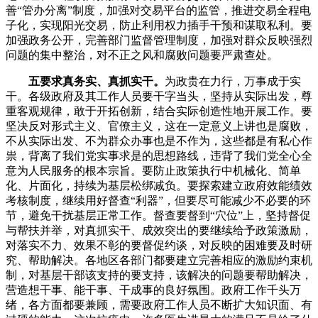
善“管办分离”制度，加强对交易平台的监管，推进交易全程电
子化，实现阳光交易，防止利用权力插手干预和谋取私利。要
加强政务公开，完善部门监督管理制度，加强对群众反映强烈
问题的集中整治，对不正之风和腐败问题要严肃查处。
五要求真务实、真抓实干。
为政贵在力行，万事成于实
干。各级政府及其工作人员要干字当头，坚持从实际出发，尊
重客观规律，敢于开拓创新，结合实际创造性地开展工作。要
坚决反对形式主义、官僚主义，这在一定意义上讲也是腐败，
不从实际出发、不为群众办事也是不作为，这些都是有私心作
祟，背离了我们党实事求是的思想路线，违背了我们党全心全
意为人民服务的根本宗旨。要防止政策执行中机械化、简单
化、片面化，持续为基层松绑减负。要探索建立政府效能绩效
考核制度，继续用好督查“利器”，但要尽可能减少不必要的环
节，避免干扰基层正常工作。督查要督到“穴位”上，坚持督促
与帮扶并举，对真抓实干、成效突出的要继续给予政策激励，
对落实不力、效果不彰的要督促约谈，对反映的困难要及时研
究、帮助解决。各地区各部门都要建立完善相应的激励约束机
制，对基层干部该支持的要支持，该解决的问题要帮助解决，
营造想干事、能干事、干成事的良好氛围。政府工作千头万
绪，各方面都要兼顾，需要政府工作人员不断扩大知识面、有