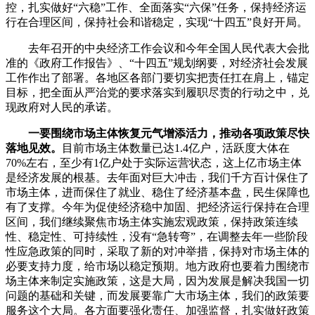
控，扎实做好“六稳”工作、全面落实“六保”任务，保持经济运
行在合理区间，保持社会和谐稳定，实现“十四五”良好开局。
去年召开的中央经济工作会议和今年全国人民代表大会批
准的《政府工作报告》、“十四五”规划纲要，对经济社会发展
工作作出了部署。各地区各部门要切实把责任扛在肩上，锚定
目标，把全面从严治党的要求落实到履职尽责的行动之中，兑
现政府对人民的承诺。
一要围绕市场主体恢复元气增添活力，推动各项政策尽快
落地见效。
目前市场主体数量已达1.4亿户，活跃度大体在
70%左右，至少有1亿户处于实际运营状态，这上亿市场主体
是经济发展的根基。去年面对巨大冲击，我们千方百计保住了
市场主体，进而保住了就业、稳住了经济基本盘，民生保障也
有了支撑。今年为促使经济稳中加固、把经济运行保持在合理
区间，我们继续聚焦市场主体实施宏观政策，保持政策连续
性、稳定性、可持续性，没有“急转弯”，在调整去年一些阶段
性应急政策的同时，采取了新的对冲举措，保持对市场主体的
必要支持力度，给市场以稳定预期。地方政府也要着力围绕市
场主体来制定实施政策，这是大局，因为发展是解决我国一切
问题的基础和关键，而发展要靠广大市场主体，我们的政策要
服务这个大局。各方面要强化责任、加强监督，扎实做好政策