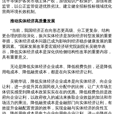
法平等保护各类市场主体产权，加强知识产权保护。加强有效
监管，以公正监管促进优胜劣汰。建立健全招标投标领域优化
营商环境长效机制。
推动实体经济高质量发展
“当前，我国经济正在向形态更高级、分工更复杂、结构
更合理的阶段演化，振兴实体经济是加快经济转型发展的重要
举措，实体经济成本问题已成为影响到经济稳步健康发展的重
要因素。”国家发展改革委宏观经济研究院副院长吴晓华表
示，降低实体经济成本是深化供给侧结构性改革的重要内容，
具有重要意义。
无论是降低实体经济企业成本、降低税费负担，还是降低
用电成本、降低融资成本，都是在向实体经济让利。
吴晓华说，降低实体经济企业成本是向实体经济、向企业
让利，进一步提升其在国民收入分配中的比例，让广大市场主
体切实感受到降成本政策实实在在的优惠。降低税费负担是政
府向企业让利，以政府收入的减法来换取企业效益的加法和市
场活力的乘法。降低融资成本是金融部门向实体经济让利，有
效提升金融配置资源的效率，实现金融与实体经济的良性互
动。降低用电成本是电力企业向用电企业让利，进一步降低企