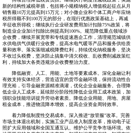
新的结构性减税举措，包括将小规模纳税人增值税起征点从月
销售额10万元提高到15万元；对小微企业和个体工商户年应纳
税所得额不到100万元的部分，在现行优惠政策基础上，再减
半征收所得税；继续执行企业研发费用加计扣除75%政策，将
制造业企业加计扣除比例提高到100%。规范降低重点领域涉
企收费，继续开展宽带和专线提速惠企工作，清理规范城镇供
水供电供气供暖行业收费，提高水电气暖等产品和服务供给质
量和效率。落实落细减税降费红利，持续优化纳税服务，坚决
不收过头税费，坚决防止搞集中清欠税收、乱收费削减政策红
利，持续加大各类违规涉企收费整治力度。
降低融资、人工、用能、土地等要素成本。深化金融让利
有效支持实体经济，营造适宜的货币金融环境，保持流动性合
理充裕，引导金融资源精准滴灌，优化企业金融服务。合理降
低企业人工成本，延续部分阶段性降低企业用工成本政策，加
强职业技能培训提升劳动者素质。降低企业用能、用地、房屋
租金成本，推进物流降本增效，提高企业资金周转效率。
着力降低制度性交易成本。深入推进“放管服”改革。完善
市场主体退出机制，实施工业产品准入制度改革，推动电子证
照扩大应用领域和全国互通互认。维护公平竞争市场环境。依