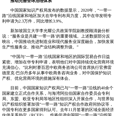
推动完善全球治理体系
中国国家知识产权局发布的数据显示，2020年，“一带一
路”沿线国家和地区加大在华专利布局力度，其中在华发明专
利申请为2.3万件，同比增长3.9%。
新加坡国立大学李光耀公共政策学院副教授顾清扬分析
说：“服务业是共建‘一带一路’的重要领域。上述数据部分反
映出，中国推动先进制造业和现代服务业深度融合，加快发展
生产性服务业、推动产业结构调整升级。”
“中国与‘一带一路’沿线国家和地区的国际贸易合作日益
紧密。增加在华专利申请，表明他们对中国持续优化营商环境
充满信心。”比利时赛百思中欧商务咨询公司首席执行官弗雷
德里克·巴尔丹多年从事中欧商务咨询业务，对中国保护知识
产权、优化营商环境的措施深有体会。
目前，中国国家知识产权局已与“一带一路”沿线的40余个
国家建立正式合作关系，与海湾阿拉伯国家合作委员会专利
局、东盟、欧亚专利局等地区性组织深入开展合作，与世界知
识产权组织签署加强“一带一路”知识产权合作政府间协议等，
中国专利在更多国家得到认可。去年11月签署的区域全面经济
伙伴关系协定（RCEP），也将促进中国同“一带一路”沿线国