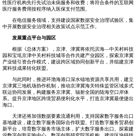
性医疗机构先行先试治未病服务和收费；将符合条件的互联网
医疗服务费用按程序纳入医保支付范围。
在电信服务领域，支持建设国家数据安全治理试验区，集
中开展数据安全治理相关政策试点示范工作。
发展重点平台与园区
根据《总体方案》，京津、津冀将依托滨海—中关村科技
园和宝坻京津中关村科技城等合作共建产业园区，探索京津冀
产业链引资合作模式，建设跨区域协同创新平台，并组建京津
冀科技成果转化联盟。
与此同时，推进环渤海港口深水锚地资源共享共用，建立
京津冀三地机场协作机制，推动京津冀海关特殊监管区域多式
联运协同发展，构建服务京津冀、辐射全国的陆海空口岸体
系。提升京津地区跨境贸易便利化水平，打造京津冀最便捷出
海口。
天津还将加强数据要素流通利用，支持国家数字服务出口
基地建设，建立数字服务国际合作联盟。打造数字服务贸易创
新平台，培育数字服务市场主体，扩大数字服务出口。探索建
设数字创新实验中心、数字创新研究院等机构。建设区块链技