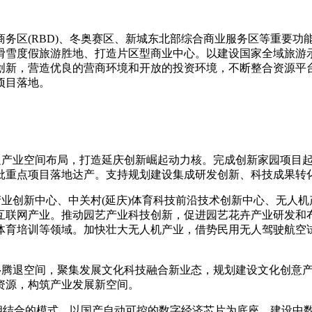
区(RBD)、冬奥赛区、新城东北部综合商业服务区等重要功
滑雪度假旅游胜地、打造片区型商业中心。以建设国家全域旅游
创新，营造优良的营商环境和开放的投资环境，不断整合资源平台
项目落地。
边产业空间布局，打造延庆创新崛起动力核。完成创新家园项目
批重点项目落地达产。支持规划建设集成研发创新、科技成果转
业创新中心、中关村(延庆)体育科技前沿技术创新中心、无人
互联网产业。推动园艺产业科技创新，促进园艺花卉产业研发和
体育培训等领域。加快壮大无人机产业，借势民用无人驾驶航空试
移腾退空间，聚集发展文化科技融合新业态，规划建设文化创意
资源，构筑产业发展新空间。
结合的模式，以国产自动可控的数字经济芯片为底座，建设中