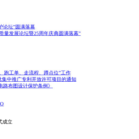
保护论坛”圆满落幕
高质量发展论坛暨25周年庆典圆满落幕”
、跑工单、走流程、蹲点位”工作
首批集中推广专利开放许可项目的通知
电路布图设计保护条例》
O
式成立