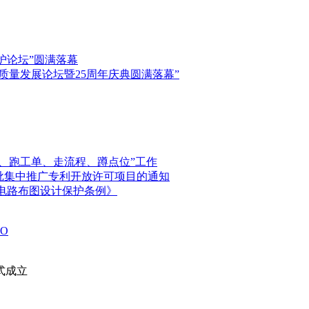
保护论坛”圆满落幕
高质量发展论坛暨25周年庆典圆满落幕”
、跑工单、走流程、蹲点位”工作
首批集中推广专利开放许可项目的通知
电路布图设计保护条例》
O
式成立