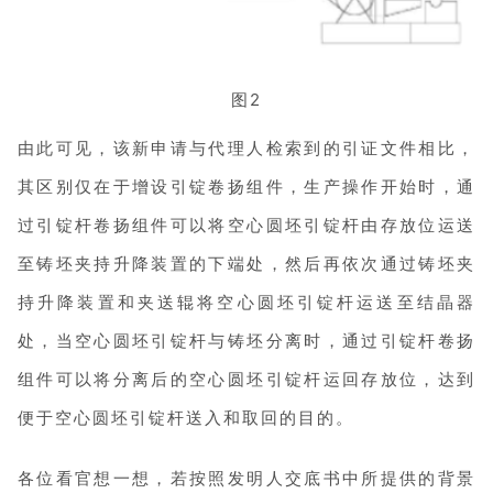
图2
由此可见，该新申请与代理人检索到的引证文件相比，
其区别仅在于增设引锭卷扬组件，生产操作开始时，通
过引锭杆卷扬组件可以将空心圆坯引锭杆由存放位运送
至铸坯夹持升降装置的下端处，然后再依次通过铸坯夹
持升降装置和夹送辊将空心圆坯引锭杆运送至结晶器
处，当空心圆坯引锭杆与铸坯分离时，通过引锭杆卷扬
组件可以将分离后的空心圆坯引锭杆运回存放位，达到
便于空心圆坯引锭杆送入和取回的目的。
各位看官想一想，若按照发明人交底书中所提供的背景