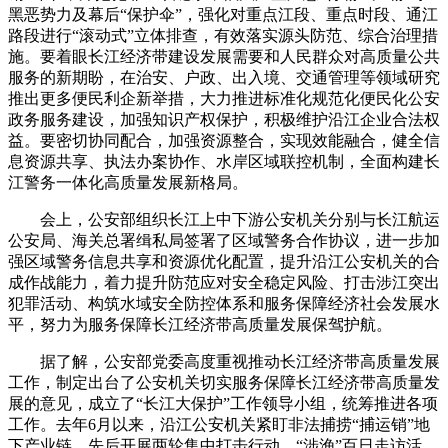
黑恶势力及幕后“保护伞”，强化对重点江段、重点时段、通江
路段进行“滚动式”立体排查，有效落实源头防范、综合治理措
施。要着眼长江经济带建设发展需要和人民群众对高质量公共
服务的新期盼，在治安、户政、出入境、交通管理等领域研究
推出更多便民利企新举措，大力推进标准化规范化便民化公安
政务服务建设，加强知识产权保护，积极维护沿江企业合法权
益。要密切协同配合，加强资源整合，实现效能融合，健全信
息资源共享、执法办案协作、水岸区域联控机制，全面构建长
江警务一体化高质量发展新格局。
会上，公安部组织长江上中下游公安机关分别与长江航运
公安局、海关总署缉私局签署了区域警务合作协议，进一步加
强区域警务信息共享和资源优化配置，提升沿江公安机关的合
成作战能力，着力提升防范应对安全稳定风险、打击涉江突出
犯罪活动、构筑水域安全防控体系和服务保障经济社会发展水
平，努力为服务保障长江经济带高质量发展保驾护航。
据了解，公安部党委高度重视推动长江经济带高质量发展
工作，制定出台了公安机关切实服务保障长江经济带高质量发
展的意见，成立了“长江大保护”工作领导小组，统筹推进各项
工作。去年6月以来，沿江公安机关紧盯非法捕捞“捕运销”地
下产业链，先后开展两轮集中打击行动、“涉渔”百日走访活