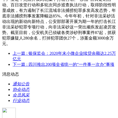
动、百日攻坚行动和多轮次同步巡查执法行动，取得阶段性明
显成效，有力遏制了长江流域非法捕捞犯罪多发高发态势，年
底非法捕捞刑事发案降幅达85%。今年年初，针对非法采砂活
动出现的新动向新特点，公安部部署开展为期一年的打击长江
非法采砂犯罪专项行动，向非法采砂这一突出顽疾发起凌厉攻
势。截至目前，公安机关已侦破各类涉砂刑事案件87起，抓获
犯罪嫌疑人280余名，打掉犯罪团伙27个，涉案金额3000余万
元。
上一篇
: 银保监会：2020年末小微企业续贷余额达2.25万
亿元
下一篇
: 四川推出200项全省统一的“一件事一次办”事项
消息动态
通知公告
协会动态
会员风采
行业动态