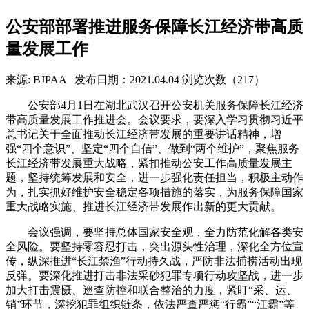
公安部部署推进服务保障长江经济带高质
量发展工作
来源: BJPAA
发布日期：2021.04.04
浏览次数（217）
公安部4月1日在湖北武汉召开公安机关服务保障长江经济
带高质量发展工作推进会。会议要求，要深入学习贯彻习近平
总书记关于全面推动长江经济带发展的重要讲话精神，增
强“四个意识”、坚定“四个自信”、做到“两个维护”，聚焦服务
长江经济带发展重大战略，紧扣推动公安工作高质量发展主
题，坚持统筹发展和安全，进一步强化责任担当，积极主动作
为，扎实抓好维护安全稳定各项措施的落实，为服务保障国家
重大战略实施、推进长江经济带发展作出新的更大贡献。
会议强调，要坚持总体国家安全观，全力防范化解各类安
全风险。要坚持零容忍打击，突出源头性治理，深化全方位宣
传，纵深推进“长江禁渔”行动持久战，严防非法捕捞活动出现
反弹。要深化推进打击非法采砂犯罪专项行动攻坚战，进一步
加大打击震慑、巡查防控和联合整治的力度，紧盯“采、运、
销”环节，深挖犯罪组织链条，依法严查严惩“行霸”“江霸”等