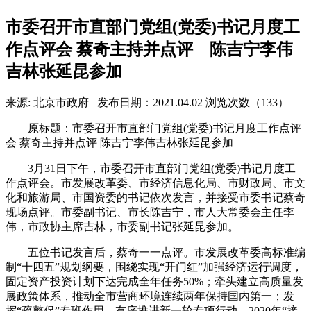
市委召开市直部门党组(党委)书记月度工
作点评会 蔡奇主持并点评 陈吉宁李伟
吉林张延昆参加
来源: 北京市政府
发布日期：2021.04.02
浏览次数（133）
原标题：市委召开市直部门党组(党委)书记月度工作点评
会 蔡奇主持并点评 陈吉宁李伟吉林张延昆参加
3月31日下午，市委召开市直部门党组(党委)书记月度工
作点评会。市发展改革委、市经济信息化局、市财政局、市文
化和旅游局、市国资委的书记依次发言，并接受市委书记蔡奇
现场点评。市委副书记、市长陈吉宁，市人大常委会主任李
伟，市政协主席吉林，市委副书记张延昆参加。
五位书记发言后，蔡奇一一点评。市发展改革委高标准编
制“十四五”规划纲要，围绕实现“开门红”加强经济运行调度，
固定资产投资计划下达完成全年任务50%；牵头建立高质量发
展政策体系，推动全市营商环境连续两年保持国内第一；发
挥“疏整促”专班作用，有序推进新一轮专项行动，2020年“接