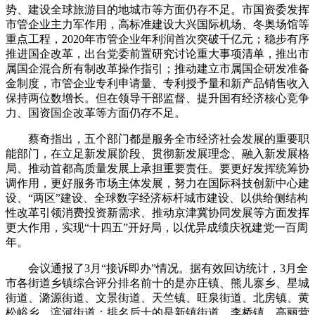
势、建设全球旅游目的地城市等方面仍存不足。市国资委发挥
市管企业主力军作用，高标准建设大兴国际机场、冬奥场馆等
重点工程，2020年市管企业年利润首次突破千亿元；稳步有序
推进国企改革，出台党委前置研究讨论重大事项清单，推出市
属国企混合所有制改革操作指引；推动建立市属国企研发准备
金制度，市管企业专利申请量、专利授予量和新产品销售收入
保持两位数增长。但在领导干部监督、提升国有经济核心竞争
力、国资国企改革等方面仍存不足。
蔡奇指出，五个部门都是服务全市经济社会发展的重要职
能部门，在立足新发展阶段、贯彻新发展理念、融入新发展格
局、推动首都高质量发展上承担重要责任。要更好发挥统筹协
调作用，更好服务市场主体发展，努力在国际科技创新中心建
设、“两区”建设、全球数字经济标杆城市建设、以供给侧结构
性改革引领消费投资新需求、推动京津冀协同发展等方面发挥
更大作用，实现“十四五”开好局，以优异成绩庆祝建党一百周
年。
会议通报了3月“接诉即办”情况。据有效回访统计，3月全
市各街道乡镇综合评分排名前十的是亦庄镇、熊儿寨乡、星城
街道、潞源街道、文景街道、天竺镇、旺泉街道、北房镇、黄
松峪乡、滨河街道；排名后十的是新镇街道、李桥镇、高丽营