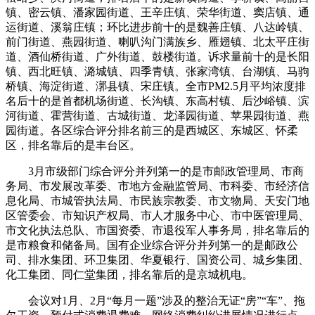
镇、密云镇、潘家园街道、王辛庄镇、荣华街道、窦店镇、通
运街道、溪翁庄镇；环比进步前十的是魏善庄镇、八达岭镇、
前门街道、燕园街道、喇叭沟门满族乡、雁翅镇、北太平庄街
道、酒仙桥街道、广外街道、鼓楼街道。诉求量前十的是长阳
镇、西北旺镇、潞城镇、四季青镇、张家湾镇、台湖镇、马驹
桥镇、海淀街道、漷县镇、宋庄镇。全市PM2.5月平均浓度排
名后十的是首都机场街道、长沟镇、东高村镇、后沙峪镇、滨
河街道、霍营街道、古城街道、龙泽园街道、苹果园街道、燕
园街道。各区综合评分排名前三的是西城区、东城区、怀柔
区，排名靠后的是丰台区。
3月市级部门综合评分并列第一的是市邮政管理局、市商
务局、市发展改革委、市地方金融监管局、市科委、市经济信
息化局、市城管执法局、市民族宗教委、市文物局、天安门地
区管委会、市知识产权局、市人才服务中心、市中医管理局、
市文化执法总队、市国资委、市退役军人事务局，排名靠后的
是市粮食和储备局。国有企业综合评分并列第一的是邮政公
司、排水集团、环卫集团、华夏银行、国资公司、城乡集团、
化工集团、同仁堂集团，排名靠后的是京城机电。
会议对1月、2月“每月一题”涉及的整治无证“房”“车”、拖