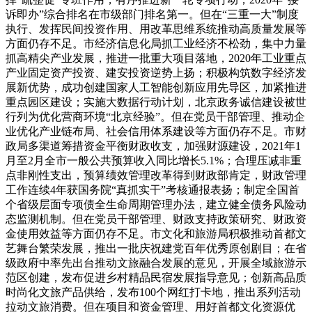
诉即办”综合排名在市级部门排名第一。但在“三重一大”制度
执行、发挥民间投资作用、用改革思维系统推动高质量发展等
方面仍存不足。市经济信息化局抓工业经济不松劲，集中力量
抓高精尖产业发展，推进一批重大项目落地，2020年工业重点
产业固定资产投资、建安投资逆势上扬；积极构筑数字经济发
展新优势，成功创建国家人工智能创新应用先导区，加紧推进
重点园区建设；实施大数据行动计划，北京政务诚信建设被世
行列为优化营商环境“北京经验”。但在党员干部管理、推动企
业优化产业链布局、社会信用体系建设等方面仍存不足。市财
政局多渠道筹措资金平衡财政收支，加强财源建设，2021年1
月至2月全市一般公共预算收入同比增长5.1%；合理压减非重
点非刚性支出，预算绩效管理改革得到财政部肯定，财政管理
工作连续4年获国务院“真抓实干”考核通报表扬；制定全国首
个省级层面专项债全生命周期管理办法，建立健全债务风险动
态监测机制。但在党员干部管理、财政支持政策研究、财政资
金使用效益等方面仍存不足。市文化和旅游局积极推动首都文
艺舞台繁荣发展，推出一批庆祝建党百年优秀原创剧目；在省
级政府中率先出台推动文旅融合发展的意见，开展全域旅游示
范区创建，发布促进乡村精品民宿发展指导意见；创新高品质
时尚化文旅产品供给，发布100个网红打卡地，推出系列活动
拉动文旅消费。但在项目和资金管理、用好首都文化资源优