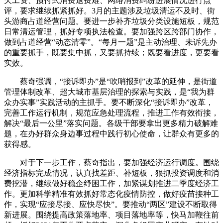
欠工资、预付式消费退费难、网络消费纠纷进展情况进行点
评，要求继续抓紧抓好。3月的主题涉及垃圾清运不及时、街
头游商占道经营问题。要进一步补齐垃圾分类设施短板，规范
日常清运管理，抓好专项执法检查。要加强跨区跨部门协作，
做到占道经营“动态清零”。“每月一题”是主动治理、未诉先办
的重要抓手，既要集中抓，又要抓持续；既要看进度，更要看
实效。
蔡奇强调，“接诉即办”是“吹哨报到”改革的延伸，是街道
管理体制改革、超大城市基层治理的探索与实践，是“我为群
众办实事”实践活动的主抓手。要不断深化“接诉即办”改革，
完善工作运行机制，规范应急处理流程，推进工作有效衔接，
解决“最后一公里”落实问题。各级干部要拿出更多精力破解难
题，在办好群众身边事过程中践行初心使命，让群众有更多的
获得感。
对于下一步工作，蔡奇指出，要加强经济运行调度。围绕
经济指标完成情况，认真找差距、补短板，狠抓投资调度和消
费挖潜，继续做好稳企纾困工作，加紧谋划推进二季度经济工
作。更加科学精准有效抓好常态化疫情防控，做好疫苗接种工
作，实现“应接尽接、应快尽快”。要推动“两区”建设不断取得
新进展。围绕提高政策落地率、项目落地率等，快马加鞭往前