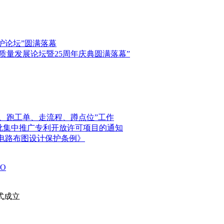
保护论坛”圆满落幕
高质量发展论坛暨25周年庆典圆满落幕”
、跑工单、走流程、蹲点位”工作
首批集中推广专利开放许可项目的通知
电路布图设计保护条例》
O
式成立