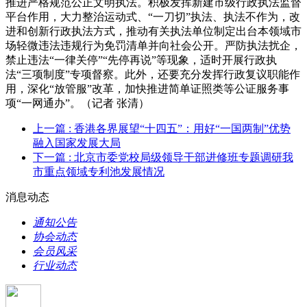
推进严格规范公正文明执法。积极发挥新建市级行政执法监督
平台作用，大力整治运动式、“一刀切”执法、执法不作为，改
进和创新行政执法方式，推动有关执法单位制定出台本领域市
场轻微违法违规行为免罚清单并向社会公开。严防执法扰企，
禁止违法“一律关停”“先停再说”等现象，适时开展行政执
法“三项制度”专项督察。此外，还要充分发挥行政复议职能作
用，深化“放管服”改革，加快推进简单证照类等公证服务事
项“一网通办”。（记者 张清）
上一篇
: 香港各界展望“十四五”：用好“一国两制”优势
融入国家发展大局
下一篇
: 北京市委党校局级领导干部进修班专题调研我
市重点领域专利池发展情况
消息动态
通知公告
协会动态
会员风采
行业动态