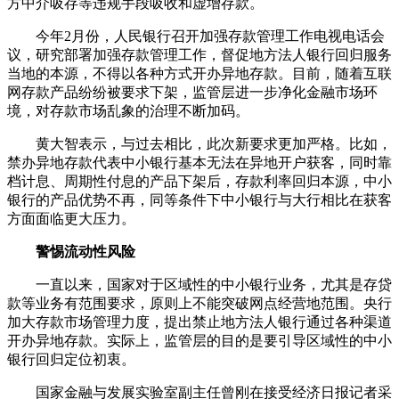
方中介吸存等违规手段吸收和虚增存款。
今年2月份，人民银行召开加强存款管理工作电视电话会
议，研究部署加强存款管理工作，督促地方法人银行回归服务
当地的本源，不得以各种方式开办异地存款。目前，随着互联
网存款产品纷纷被要求下架，监管层进一步净化金融市场环
境，对存款市场乱象的治理不断加码。
黄大智表示，与过去相比，此次新要求更加严格。比如，
禁办异地存款代表中小银行基本无法在异地开户获客，同时靠
档计息、周期性付息的产品下架后，存款利率回归本源，中小
银行的产品优势不再，同等条件下中小银行与大行相比在获客
方面面临更大压力。
警惕流动性风险
一直以来，国家对于区域性的中小银行业务，尤其是存贷
款等业务有范围要求，原则上不能突破网点经营地范围。央行
加大存款市场管理力度，提出禁止地方法人银行通过各种渠道
开办异地存款。实际上，监管层的目的是要引导区域性的中小
银行回归定位初衷。
国家金融与发展实验室副主任曾刚在接受经济日报记者采