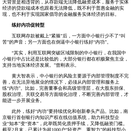
大背景是相违背的，从存款端无法降低融资成本，服务于实体
经济的贷款端成本也跟着无法降低，既不利于普惠金融的实
现，也不利于实现国家倡导的金融服务实体经济的目标。
练好内功促转型
互联网存款被戴上“紧箍”后，一方面中小银行少不了“叫
苦”的声音；另一方面也在倒逼中小银行练好“内功”。
“其实，利用互联网突破区域限制的中小银行，在我国中
小银行中占比还是比较低的，大部分银行都在积极聚焦主业，
支持当地实体经济发展。”曾刚表示。
黄大智表示，中小银行的风险主要源于内部管理制度不完
善，在无法异地展业的情况下，必须从内部管理和服务上
练“内功”。比如，完善董事会和高级管理层，在大股东担保、
股权治理、关联交易等方面细化治理，不断完善内部管理，才
能进一步开展业务。
此外，练好“内功”要持续优化和创新拳头产品。比如，南
京银行首创银行内知识产权在线估值系统，助力科技型企
业“知本”变“资本”，此举既简化质押手续，又降低融资门槛。
截至2月末，已累计为超1000户“轻资产、重智力”的科技型小