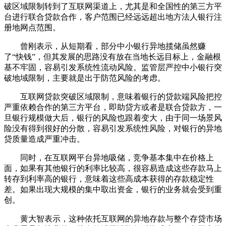
破区域限制转到了互联网渠道上，尤其是和全国性的第三方平
台进行联合贷款合作，客户范围已经远远超出地方法人银行注
册地网点范围。
曾刚表示，从短期看，部分中小银行异地揽储虽然赚
了“快钱”，但其发展的思路没有放在当地长远目标上，金融根
基不牢固，容易引发系统性流动风险。监管层严控中小银行突
破地域限制，主要就是出于防范风险的考虑。
互联网贷款突破区域限制，意味着银行的贷款端风险把控
严重依赖合作的第三方平台，即助贷方或者是联合贷款方，一
旦银行规模做大后，银行的风险也跟着变大，由于同一场景风
险没有得到很好的分散，容易引发系统性风险，对银行的异地
贷质量造成严重冲击。
同时，在互联网平台异地吸储，竞争基本集中在价格上
面，如果有其他银行的利率比较高，很容易造成这些存款马上
转存到利率高的银行，意味着这些高成本获得的存款稳定性
差。如果出现大规模的集中取出资金，银行的业务就会受到重
创。
黄大智表示，这种依托互联网的异地存款与整个存贷市场