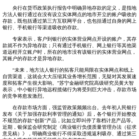
央行在货币政策执行报告中明确异地存款的定义，是指地
方法人银行通过在没有设立实体网点的地市开立的账户吸收的
存款，既包括通过第三方互联网平台，也包括通过自身的网上
银行、手机银行等渠道吸收的存款。
专家表示，客户到银行的实体营业网点开设的账户，其存
款就不作为异地存款；只有通过手机银行、网上银行等其他渠
道远程开立账户时，所在的地市没有该银行的实体营业网点，
其账户的存款才是异地存款。
“未来，地方法人银行的拓客只能局限在实体网点和线上
自营渠道，这就会大大压缩其业务增长范围，无疑对其发展速
度和拓客产生很大影响。”苏宁金融研究院高级研究员黄大智
表示，中小银行异地远程揽储行为将受到巨大冲击，存款市场
的竞争将愈发激烈。
在存款市场方面，强监管政策频频出台。去年初人民银行
发布《关于加强存款利率管理的通知》后，各个银行开始整改
不规范的存款“创新”产品，比如立即叫停了靠档计息产品等。
近期，银保监会研究制定《商业银行负债质量管理办法（征求
意见稿）》，明确商业银行不得采取违规返利吸存、通过第三