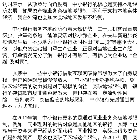
访时表示，从政策导向角度看，中小银行的核心是支持本地经
济发展，如果资产端业务突破地域限制，不利于支持本地实体
经济，资金外流也会加大县域地区发展不均衡。
中小银行服务本地经济有着天然优势。由于其机构设置层
级少、决策链条短，能够灵活对接小微企业。在去年新冠肺炎
疫情发生后，不少地方中小银行及时推出“复工贷”等惠企大礼
包，以低息资金驰援口罩生产企业。正是对当地企业生产经
营、订单情况充分了解，银行才有底气、有信心为企业送上金
融“及时雨”。
实践中，一些中小银行借助互联网吸储虽然做大了自身规
模，但是风险隐患被慢慢放大。“中小银行开办异地存款、突
破区域经营的动力就是对于规模的向往，突破地域限制后，银
行的存贷款市场非常容易做大，但也存在着一定流动性风
险。”曾刚表示，突破监管的地域限制，中小银行先后通过两
种不同方式实现。
在2017年前，中小银行更多的是通过同业业务突破地域限
制。例如，同业理财的销售对象是其他地区的银行，实际上也
相当于资金来源已经从外面获得。同业投资，实际上很多资产
都是外地资产，那么也突破了区域这个限制。在2017年后，突