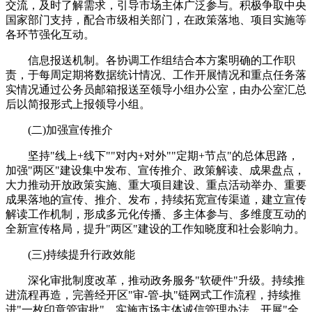
交流，及时了解需求，引导市场主体广泛参与。积极争取中央
国家部门支持，配合市级相关部门，在政策落地、项目实施等
各环节强化互动。
信息报送机制。各协调工作组结合本方案明确的工作职
责，于每周定期将数据统计情况、工作开展情况和重点任务落
实情况通过公务员邮箱报送至领导小组办公室，由办公室汇总
后以简报形式上报领导小组。
(二)加强宣传推介
坚持"线上+线下""对内+对外""定期+节点"的总体思路，
加强"两区"建设集中发布、宣传推介、政策解读、成果盘点，
大力推动开放政策实施、重大项目建设、重点活动举办、重要
成果落地的宣传、推介、发布，持续拓宽宣传渠道，建立宣传
解读工作机制，形成多元化传播、多主体参与、多维度互动的
全新宣传格局，提升"两区"建设的工作知晓度和社会影响力。
(三)持续提升行政效能
深化审批制度改革，推动政务服务"软硬件"升级。持续推
进流程再造，完善经开区"审-管-执"链网式工作流程，持续推
进"一枚印章管审批"，实施市场主体诚信管理办法，开展"全