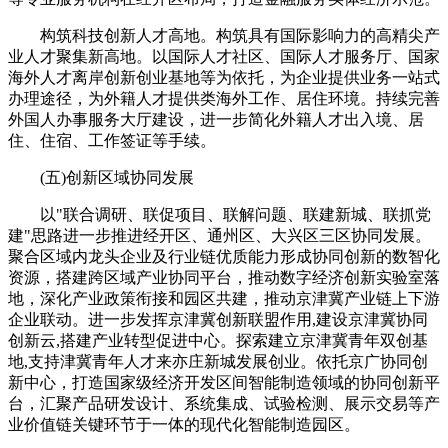
构筑科技创新人才高地。构筑具有国际影响力的高精尖产
业人才聚集新高地。以国际人才社区、国际人才服务厅、国家
海外人才离岸创新创业基地等为依托，为企业提供业务一站式
办理途径，为外籍人才提供类海外工作、居住环境。持续完善
外国人办事服务大厅建设，进一步简化外籍人才出入境、居
住、住宿、工作签证等手续。
(五)创新区域协同发展
以"联合调研、联促项目、联解问题、联建新城、联抓党
建"思路进一步推进经开区、通州区、大兴区三区协同发展。
聚合区域内龙头企业及行业链优质能力形成协同创新的数智化
资源，搭建跨区域产业协同平台，推动数字经济创新实验室落
地，深化产业政策衔接和园区共建，推动京津冀产业链上下游
企业联动。进一步发挥京津冀创新联盟作用,建设京津冀协同
创新云,搭建产业转型促进中心。探索建立京津冀青年双创基
地,支持津冀青年人才来亦庄新城发展创业。依托京广协同创
新中心，打造国家级经济开发区间智能制造领域的协同创新平
台，汇聚产品研发设计、系统集成、试验检测、展示交易等产
业价值链关键环节于一体的现代化智能制造园区。