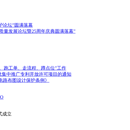
保护论坛”圆满落幕
高质量发展论坛暨25周年庆典圆满落幕”
、跑工单、走流程、蹲点位”工作
首批集中推广专利开放许可项目的通知
电路布图设计保护条例》
O
式成立