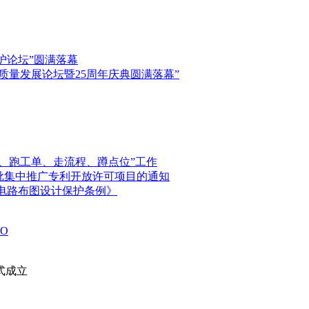
保护论坛”圆满落幕
高质量发展论坛暨25周年庆典圆满落幕”
、跑工单、走流程、蹲点位”工作
首批集中推广专利开放许可项目的通知
电路布图设计保护条例》
O
式成立