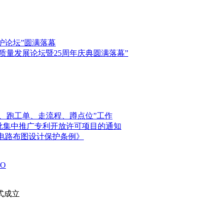
保护论坛”圆满落幕
高质量发展论坛暨25周年庆典圆满落幕”
、跑工单、走流程、蹲点位”工作
首批集中推广专利开放许可项目的通知
电路布图设计保护条例》
O
式成立