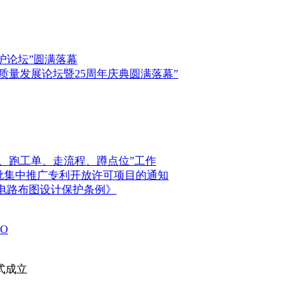
保护论坛”圆满落幕
高质量发展论坛暨25周年庆典圆满落幕”
、跑工单、走流程、蹲点位”工作
首批集中推广专利开放许可项目的通知
电路布图设计保护条例》
O
式成立