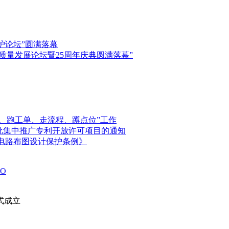
保护论坛”圆满落幕
高质量发展论坛暨25周年庆典圆满落幕”
、跑工单、走流程、蹲点位”工作
首批集中推广专利开放许可项目的通知
电路布图设计保护条例》
O
式成立