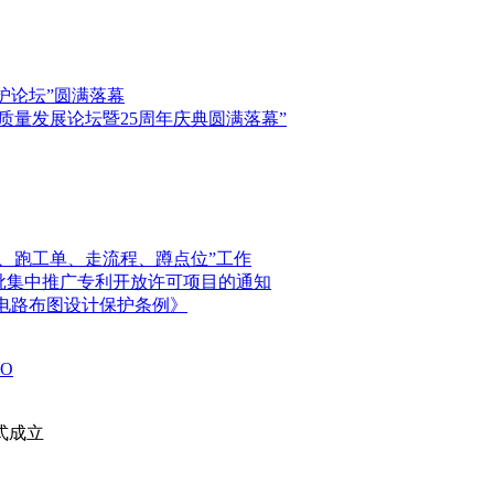
保护论坛”圆满落幕
高质量发展论坛暨25周年庆典圆满落幕”
、跑工单、走流程、蹲点位”工作
首批集中推广专利开放许可项目的通知
电路布图设计保护条例》
O
式成立