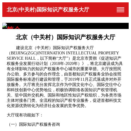
北京(中关村)国际知识产权服务大厅
入驻大厅
数据库使用
机构维权
专业培训
专利代理行业自律
知识产权鉴定
政策支持
... ...
专业服务对接
企业帮扶
知识产权相关纠纷处理
知识产权资助政策
知识产权鉴定
知产服务机构选择参考
这就是知识产权服务
加入知识产权行业
简介
机构服务
企业服务
公众服务
简介
北京（中关村）国际知识产权服务大厅
建设北京（中关村）国际知识产权服务大厅
（BEIJING(ZGC)INTERNATION INTELLECTUAL PROPERTY
SERVICE HALL，以下简称“大厅”）是北京市贯彻《促进知识产
权服务业发展行动计划（2018年-2020年）》，将北京建设成为具
有全球影响力的知识产权服务中心城市的重要举措。大厅按照民
办公助、多方参与的合作理念，由首都知识产权服务业协会按照
国际服务标准进行建设和管理，于2019年11月正式落成并对外开
放服务。大厅将充分发挥北京作为中国文化中心、国际交往中心
和科技创新中心优势地位，积极协调联络各国知识产权管理机
关、驻中国外交机构、国际和地区性知识产权组织，为各类市场
主体对接各门类、全流程的知识产权专业服务，促进首都科技文
化资源优势转化为经济社会发展的竞争优势。
大厅现有功能如下：
（一）国际知识产权服务咨询