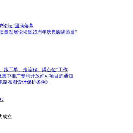
保护论坛”圆满落幕
高质量发展论坛暨25周年庆典圆满落幕”
、跑工单、走流程、蹲点位”工作
首批集中推广专利开放许可项目的通知
电路布图设计保护条例》
O
式成立