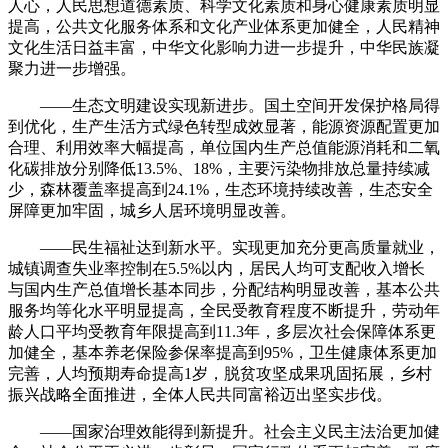
人心，人民思想道德素质、科学文化素质和身心健康素质明显
提高，公共文化服务体系和文化产业体系更加健全，人民精神
文化生活日益丰富，中华文化影响力进一步提升，中华民族凝
聚力进一步增强。
——生态文明建设实现新进步。国土空间开发保护格局得
到优化，生产生活方式绿色转型成效显著，能源资源配置更加
合理、利用效率大幅提高，单位国内生产总值能源消耗和二氧
化碳排放分别降低13.5%、18%，主要污染物排放总量持续减
少，森林覆盖率提高到24.1%，生态环境持续改善，生态安全
屏障更加牢固，城乡人居环境明显改善。
——民生福祉达到新水平。实现更加充分更高质量就业，
城镇调查失业率控制在5.5%以内，居民人均可支配收入增长
与国内生产总值增长基本同步，分配结构明显改善，基本公共
服务均等化水平明显提高，全民受教育程度不断提升，劳动年
龄人口平均受教育年限提高到11.3年，多层次社会保障体系更
加健全，基本养老保险参保率提高到95%，卫生健康体系更加
完善，人均预期寿命提高1岁，脱贫攻坚成果巩固拓展，乡村
振兴战略全面推进，全体人民共同富裕迈出坚实步伐。
——国家治理效能得到新提升。社会主义民主法治更加健