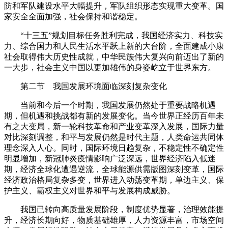
防和军队建设水平大幅提升，军队组织形态实现重大变革。国
家安全全面加强，社会保持和谐稳定。
“十三五”规划目标任务胜利完成，我国经济实力、科技实
力、综合国力和人民生活水平跃上新的大台阶，全面建成小康
社会取得伟大历史性成就，中华民族伟大复兴向前迈出了新的
一大步，社会主义中国以更加雄伟的身姿屹立于世界东方。
第二节 我国发展环境面临深刻复杂变化
当前和今后一个时期，我国发展仍然处于重要战略机遇
期，但机遇和挑战都有新的发展变化。当今世界正经历百年未
有之大变局，新一轮科技革命和产业变革深入发展，国际力量
对比深刻调整，和平与发展仍然是时代主题，人类命运共同体
理念深入人心。同时，国际环境日趋复杂，不稳定性不确定性
明显增加，新冠肺炎疫情影响广泛深远，世界经济陷入低迷
期，经济全球化遭遇逆流，全球能源供需版图深刻变革，国际
经济政治格局复杂多变，世界进入动荡变革期，单边主义、保
护主义、霸权主义对世界和平与发展构成威胁。
我国已转向高质量发展阶段，制度优势显著，治理效能提
升，经济长期向好，物质基础雄厚，人力资源丰富，市场空间