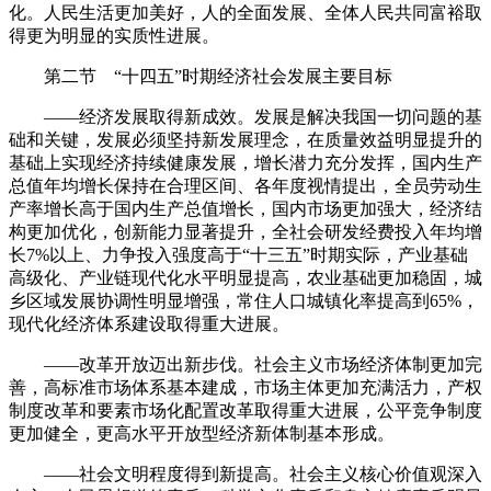
化。人民生活更加美好，人的全面发展、全体人民共同富裕取
得更为明显的实质性进展。
第二节 “十四五”时期经济社会发展主要目标
——经济发展取得新成效。发展是解决我国一切问题的基
础和关键，发展必须坚持新发展理念，在质量效益明显提升的
基础上实现经济持续健康发展，增长潜力充分发挥，国内生产
总值年均增长保持在合理区间、各年度视情提出，全员劳动生
产率增长高于国内生产总值增长，国内市场更加强大，经济结
构更加优化，创新能力显著提升，全社会研发经费投入年均增
长7%以上、力争投入强度高于“十三五”时期实际，产业基础
高级化、产业链现代化水平明显提高，农业基础更加稳固，城
乡区域发展协调性明显增强，常住人口城镇化率提高到65%，
现代化经济体系建设取得重大进展。
——改革开放迈出新步伐。社会主义市场经济体制更加完
善，高标准市场体系基本建成，市场主体更加充满活力，产权
制度改革和要素市场化配置改革取得重大进展，公平竞争制度
更加健全，更高水平开放型经济新体制基本形成。
——社会文明程度得到新提高。社会主义核心价值观深入