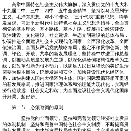
高举中国特色社会主义伟大旗帜，深入贯彻党的十九大和
十九届二中、三中、四中、五中全会精神，坚持以马克思列宁
主义、毛泽东思想、邓小平理论、“三个代表”重要思想、科学
发展观、习近平新时代中国特色社会主义思想为指导，全面贯
彻党的基本理论、基本路线、基本方略，统筹推进经济建设、
政治建设、文化建设、社会建设、生态文明建设的总体布局，
协调推进全面建设社会主义现代化国家、全面深化改革、全面
依法治国、全面从严治党的战略布局，坚定不移贯彻创新、协
调、绿色、开放、共享的新发展理念，坚持稳中求进工作总基
调，以推动高质量发展为主题，以深化供给侧结构性改革为主
线，以改革创新为根本动力，以满足人民日益增长的美好生活
需要为根本目的，统筹发展和安全，加快建设现代化经济体
系，加快构建以国内大循环为主体、国内国际双循环相互促进
的新发展格局，推进国家治理体系和治理能力现代化，实现经
济行稳致远、社会安定和谐，为全面建设社会主义现代化国家
开好局、起好步。
第二节 必须遵循的原则
——坚持党的全面领导。坚持和完善党领导经济社会发展
的体制机制，坚持和完善中国特色社会主义制度，不断提高贯
彻新发展理念、构建新发展格局能力和水平，为实现高质量发