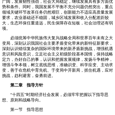
广阔，发展韧性强劲，社会大局稳定，继续发展具有多方面优
势和条件。同时，我国发展不平衡不充分问题仍然突出，重点
领域关键环节改革任务仍然艰巨，创新能力不适应高质量发展
要求，农业基础还不稳固，城乡区域发展和收入分配差距较
大，生态环保任重道远，民生保障存在短板，社会治理还有弱
项。
必须统筹中华民族伟大复兴战略全局和世界百年未有之大
变局，深刻认识我国社会主要矛盾变化带来的新特征新要求，
深刻认识错综复杂的国际环境带来的新矛盾新挑战，增强机遇
意识和风险意识，立足社会主义初级阶段基本国情，保持战略
定力，办好自己的事，认识和把握发展规律，发扬斗争精神，
增强斗争本领，树立底线思维，准确识变、科学应变、主动求
变，善于在危机中育先机、于变局中开新局，抓住机遇，应对
挑战，趋利避害，奋勇前进。
第二章 指导方针
“十四五”时期经济社会发展，必须牢牢把握以下指导思
想、原则和战略导向。
第一节 指导思想