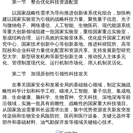
第一节 整合优化科技资源配置
以国家战略性需求为导向推进创新体系优化组合，加快构
建以国家实验室为引领的战略科技力量。聚焦量子信息、光子
与微纳电子、网络通信、人工智能、生物医药、现代能源系统
等重大创新领域组建一批国家实验室，重组国家重点实验室，
形成结构合理、运行高效的实验室体系。优化提升国家工程研
究中心、国家技术创新中心等创新基地。推进科研院所、高等
院校和企业科研力量优化配置和资源共享。支持发展新型研究
型大学、新型研发机构等新型创新主体，推动投入主体多元
化、管理制度现代化、运行机制市场化、用人机制灵活化。
第二节 加强原创性引领性科技攻关
在事关国家安全和发展全局的基础核心领域，制定实施战
略性科学计划和科学工程。瞄准人工智能、量子信息、集成电
路、生命健康、脑科学、生物育种、空天科技、深地深海等前
沿领域，实施一批具有前瞻性、战略性的国家重大科技项目。
从国家急迫需要和长远需求出发，集中优势资源攻关新发突发
传染病和生物安全风险防控、医药和医疗设备、关键元器件零
部件和基础材料、油气勘探开发等领域关键核心技术。