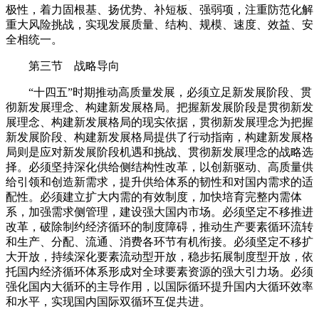
极性，着力固根基、扬优势、补短板、强弱项，注重防范化解
重大风险挑战，实现发展质量、结构、规模、速度、效益、安
全相统一。
第三节 战略导向
“十四五”时期推动高质量发展，必须立足新发展阶段、贯
彻新发展理念、构建新发展格局。把握新发展阶段是贯彻新发
展理念、构建新发展格局的现实依据，贯彻新发展理念为把握
新发展阶段、构建新发展格局提供了行动指南，构建新发展格
局则是应对新发展阶段机遇和挑战、贯彻新发展理念的战略选
择。必须坚持深化供给侧结构性改革，以创新驱动、高质量供
给引领和创造新需求，提升供给体系的韧性和对国内需求的适
配性。必须建立扩大内需的有效制度，加快培育完整内需体
系，加强需求侧管理，建设强大国内市场。必须坚定不移推进
改革，破除制约经济循环的制度障碍，推动生产要素循环流转
和生产、分配、流通、消费各环节有机衔接。必须坚定不移扩
大开放，持续深化要素流动型开放，稳步拓展制度型开放，依
托国内经济循环体系形成对全球要素资源的强大引力场。必须
强化国内大循环的主导作用，以国际循环提升国内大循环效率
和水平，实现国内国际双循环互促共进。