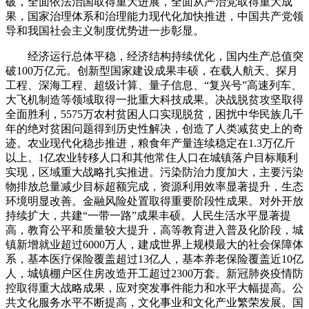
破，全面依法治国取得重大进展，全面从严治党取得重大成
果，国家治理体系和治理能力现代化加快推进，中国共产党领
导和我国社会主义制度优势进一步彰显。
经济运行总体平稳，经济结构持续优化，国内生产总值突
破100万亿元。创新型国家建设成果丰硕，在载人航天、探月
工程、深海工程、超级计算、量子信息、“复兴号”高速列车、
大飞机制造等领域取得一批重大科技成果。决战脱贫攻坚取得
全面胜利，5575万农村贫困人口实现脱贫，困扰中华民族几千
年的绝对贫困问题得到历史性解决，创造了人类减贫史上的奇
迹。农业现代化稳步推进，粮食年产量连续稳定在1.3万亿斤
以上。1亿农业转移人口和其他常住人口在城镇落户目标顺利
实现，区域重大战略扎实推进。污染防治力度加大，主要污染
物排放总量减少目标超额完成，资源利用效率显著提升，生态
环境明显改善。金融风险处置取得重要阶段性成果。对外开放
持续扩大，共建“一带一路”成果丰硕。人民生活水平显著提
高，教育公平和质量较大提升，高等教育进入普及化阶段，城
镇新增就业超过6000万人，建成世界上规模最大的社会保障体
系，基本医疗保险覆盖超过13亿人，基本养老保险覆盖近10亿
人，城镇棚户区住房改造开工超过2300万套。新冠肺炎疫情防
控取得重大战略成果，应对突发事件能力和水平大幅提高。公
共文化服务水平不断提高，文化事业和文化产业繁荣发展。国