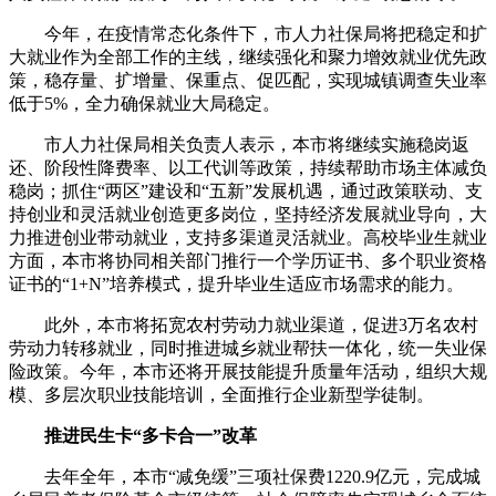
今年，在疫情常态化条件下，市人力社保局将把稳定和扩
大就业作为全部工作的主线，继续强化和聚力增效就业优先政
策，稳存量、扩增量、保重点、促匹配，实现城镇调查失业率
低于5%，全力确保就业大局稳定。
市人力社保局相关负责人表示，本市将继续实施稳岗返
还、阶段性降费率、以工代训等政策，持续帮助市场主体减负
稳岗；抓住“两区”建设和“五新”发展机遇，通过政策联动、支
持创业和灵活就业创造更多岗位，坚持经济发展就业导向，大
力推进创业带动就业，支持多渠道灵活就业。高校毕业生就业
方面，本市将协同相关部门推行一个学历证书、多个职业资格
证书的“1+N”培养模式，提升毕业生适应市场需求的能力。
此外，本市将拓宽农村劳动力就业渠道，促进3万名农村
劳动力转移就业，同时推进城乡就业帮扶一体化，统一失业保
险政策。今年，本市还将开展技能提升质量年活动，组织大规
模、多层次职业技能培训，全面推行企业新型学徒制。
推进民生卡“多卡合一”改革
去年全年，本市“减免缓”三项社保费1220.9亿元，完成城